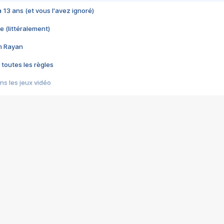
 a 13 ans (et vous l'avez ignoré)
e (littéralement)
im Rayan
 toutes les règles
s les jeux vidéo
us choquant de Rockstar ? - Le scandale BULLY
e plus moche de Steam
du RÊVE tourne au CAUCHEMAR
pendant 8 heures
it… à tort
umiliés par un jeu vidéo
ire - Final Fantasy 8