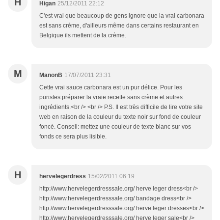
H
Higan
25/12/2011 22:12
C'est vrai que beaucoup de gens ignore que la vrai carbonara
est sans crème, d'ailleurs même dans certains restaurant en
Belgique ils mettent de la crème.
M
ManonB
17/07/2011 23:31
Cette vrai sauce carbonara est un pur délice. Pour les
puristes préparer la vraie recette sans crème et autres
ingrédients.<br /> <br /> P.S. Il est très difficile de lire votre site
web en raison de la couleur du texte noir sur fond de couleur
foncé. Conseil: mettez une couleur de texte blanc sur vos
fonds ce sera plus lisible.
H
hervelegerdress
15/02/2011 06:19
http://www.hervelegerdresssale.org/ herve leger dress<br />
http://www.hervelegerdresssale.org/ bandage dress<br />
http://www.hervelegerdresssale.org/ herve leger dresses<br />
http://www.hervelegerdresssale.org/ herve leger sale<br />