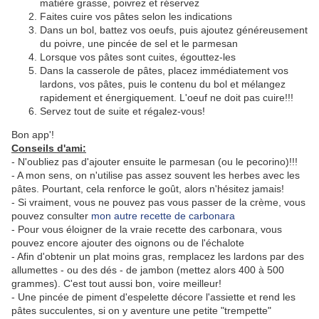
matière grasse, poivrez et réservez
Faites cuire vos pâtes selon les indications
Dans un bol, battez vos oeufs, puis ajoutez généreusement
du poivre, une pincée de sel et le parmesan
Lorsque vos pâtes sont cuites, égouttez-les
Dans la casserole de pâtes, placez immédiatement vos
lardons, vos pâtes, puis le contenu du bol et mélangez
rapidement et énergiquement. L'oeuf ne doit pas cuire!!!
Servez tout de suite et régalez-vous!
Bon app'!
Conseils d'ami:
- N'oubliez pas d'ajouter ensuite le parmesan (ou le pecorino)!!!
- A mon sens, on n'utilise pas assez souvent les herbes avec les
pâtes. Pourtant, cela renforce le goût, alors n'hésitez jamais!
- Si vraiment, vous ne pouvez pas vous passer de la crème, vous
pouvez consulter
mon autre recette de carbonara
- Pour vous éloigner de la vraie recette des carbonara, vous
pouvez encore ajouter des oignons ou de l'échalote
- Afin d'obtenir un plat moins gras, remplacez les lardons par des
allumettes - ou des dés - de jambon (mettez alors 400 à 500
grammes). C'est tout aussi bon, voire meilleur!
- Une pincée de piment d'espelette décore l'assiette et rend les
pâtes succulentes, si on y aventure une petite "trempette"