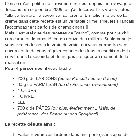
L'envie m'est petit à petit revenue. Surtout depuis mon voyage en
Toscane, en septembre 2006, où j'ai découvert les vraies pâtes
"alla carbonara", à savoir sans... crème! En Italie, mettre de la
crème dans cette recette est un véritable crime. Pire, les Français
l'accompagnent parfois de champignons!!!
Mais il est vrai que des recettes de "carbo", comme pour le chili
con carne ou le taboulé, on en trouve des milliers. Seulement, je
vous livre ci-dessous la vraie de vraie, qui vous permettra sans
aucun doute de vous régaler comme des fous, à condition de la
servir dans la seconde et de ne pas paniquer au moment de la
réalisation.
Pour 4 personnes
, il vous faudra:
200 g de LARDONS
(ou de Pancetta ou de Bacon)
80 g de PARMESAN
(ou de Pecorino, évidemment)
4 OEUFS
POIVRE
SEL
700 g de PÂTES
(ou plus, évidemment... Mais, de
préfèrence, des Penne ou des Spaghetti)
La recette débute ainsi:
Faites revenir vos lardons dans une poêle, sans ajout de