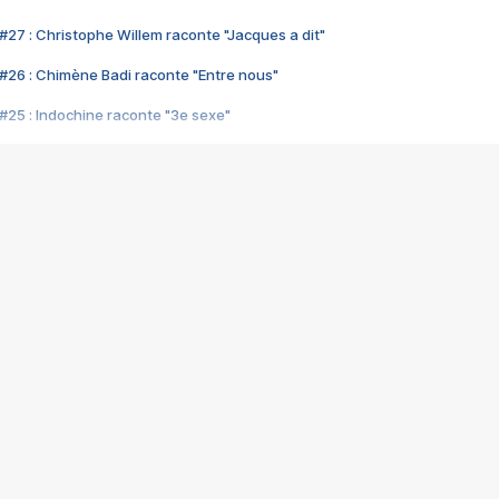
#27 : Christophe Willem raconte "Jacques a dit"
#26 : Chimène Badi raconte "Entre nous"
#25 : Indochine raconte "3e sexe"
#24 : Zaho raconte "C'est chelou"
#23 : Patrick Bruel raconte "Au café des délices"
#22 : Kyo raconte "Le chemin"
#21 : Nolwenn Leroy raconte "Cassé"
#20 : Patrick Hernandez raconte "Born to be alive"
#19 : Lorie raconte "Près de moi"
#18 : Michael Jones raconte "A nos actes manqués" (avec Jean-Jacque
#17 : Khaled raconte "Aïcha"
#16 : Corneille raconte "Parce qu'on vient de loin"