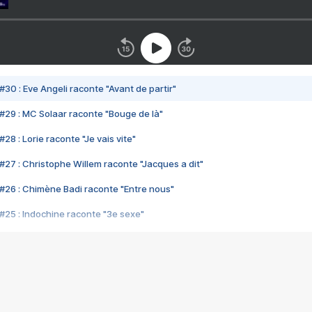
#30 : Eve Angeli raconte "Avant de partir"
#29 : MC Solaar raconte "Bouge de là"
28 : Lorie raconte "Je vais vite"
#27 : Christophe Willem raconte "Jacques a dit"
#26 : Chimène Badi raconte "Entre nous"
#25 : Indochine raconte "3e sexe"
#24 : Zaho raconte "C'est chelou"
#23 : Patrick Bruel raconte "Au café des délices"
#22 : Kyo raconte "Le chemin"