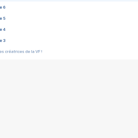
e 6
e 5
e 4
e 3
s créatrices de la VF !
e 2
e 1
e Mektoub My Love arrive enfin ! Rencontre avec Shaïn Boumedine et Sal
i : après Toni en famille
elle réalise le bouleversant Dites lui que je l'aime
ais ! Rencontre autour de Vie privée de Rebecca Zlotowski
 de Marguerite, Grave... Rencontre avec Ella Rumpf