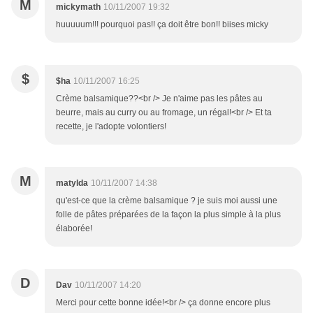
M
mickymath
10/11/2007 19:32
huuuuum!!! pourquoi pas!! ça doit être bon!! biises micky
$
$ha
10/11/2007 16:25
Crème balsamique??<br /> Je n'aime pas les pâtes au
beurre, mais au curry ou au fromage, un régal!<br /> Et ta
recette, je l'adopte volontiers!
M
matylda
10/11/2007 14:38
qu'est-ce que la crème balsamique ? je suis moi aussi une
folle de pâtes préparées de la façon la plus simple à la plus
élaborée!
D
Dav
10/11/2007 14:20
Merci pour cette bonne idée!<br /> ça donne encore plus