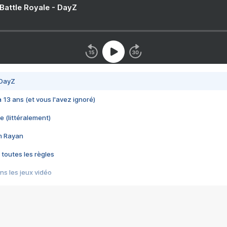
 Battle Royale - DayZ
 DayZ
 a 13 ans (et vous l'avez ignoré)
e (littéralement)
im Rayan
 toutes les règles
s les jeux vidéo
us choquant de Rockstar ? - Le scandale BULLY
e plus moche de Steam