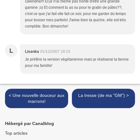
calendrier!! Et je n'ai même pas honte d'être une grande
gamine ;o) Et comment tu as su pour le gratin de pâtes??,
c'est ce que j'ai fait vite fait ce soir, pour me garder du temps
pour bosser mes partiels! J'aime bien ta quiche, elle est très
complète. Bon dimanche!
L
Lisanka
01/12/2007 18:15
Je préfère la version végétarienne mais je réaliserai la tienne
pour ma famille!
< Une nouvelle douceur aux
La tresse (de ma "GM") >
marrons!
Hébergé par Canalblog
Top articles