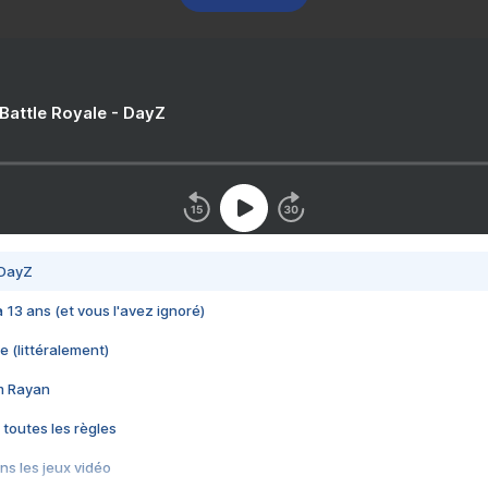
 Battle Royale - DayZ
 DayZ
 a 13 ans (et vous l'avez ignoré)
e (littéralement)
im Rayan
 toutes les règles
s les jeux vidéo