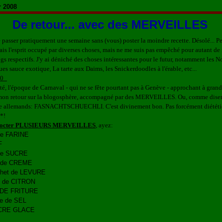
r 2008
De retour... avec des MERVEILLES
e passer pratiquement une semaine sans (vous) poster la moindre recette. Désolé... P
vais l'esprit occupé par diverses choses, mais ne me suis pas empêché pour autant de
gs respectifs. J'y ai déniché des choses intéressantes pour le futur, notamment les N
es sauce exotique, La tarte aux Daims, les Snickerdoodles à l'érable, etc...
é, l'époque de Carnaval - qui ne se fête pourtant pas à Genève - approchant à grand
 mon retour sur la blogosphère, accompagné par des MERVEILLES. Ou, comme dise
se allemands: FASNACHTSCHUECHLI. C'est divinement bon. Pas forcément diététi
**!
cocter PLUSIEURS MERVEILLES
, ayez:
de FARINE
F
de SUCRE
l de CREME
chet de LEVURE
e de CITRON
 DE FRITURE
ée de SEL
CRE GLACE