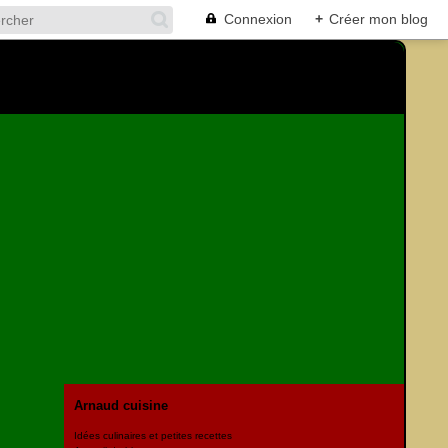
Connexion
+
Créer mon blog
Arnaud cuisine
Idées culinaires et petites recettes