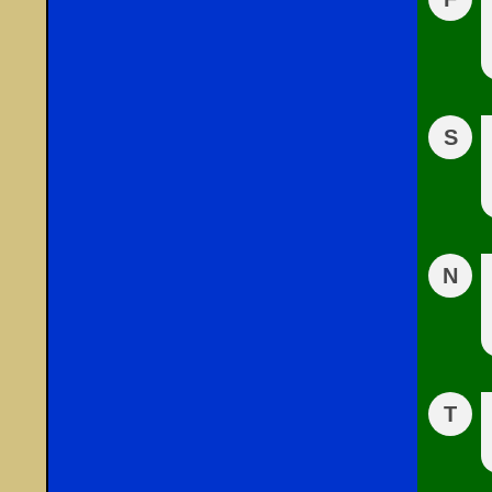
S
N
T