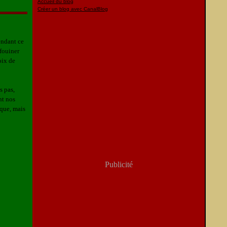
Accueil du blog
Créer un blog avec CanalBlog
endant ce
 fouiner
oix de
s pas,
nt nos
que, mais
Publicité