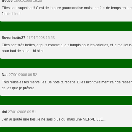
fredee
28/01/2008 19:25
Elles sont superbes!! C'est de la pure gourmandise mais une fois de temps en te
fait du bien!!
Severinette27
27/01/2008 15:53
Elles sont très belles, et puis comme tu dis tampis pour les calories, et le maillot c
pour tout de suite... hi hi hi
Nat
27/01/2008 09:52
Très réussies tes merveilles. Je note ta recette. Elles m'ont vraiment l'air de resse
celles que je préfère.
tini
27/01/2008 09:51
J'en ai goûté une fois, je ne sais plus ou, mais une MERVEILLE...