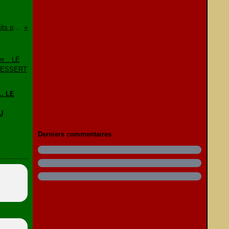
Que faire avec du saumon, des petits pois et de la crème aigre?
.. LE
U
Derniers commentaires