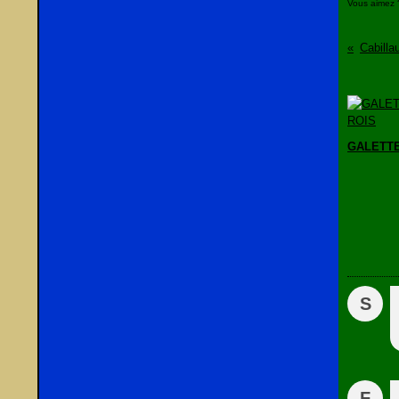
Vous aimez 
GALETTE
S
F