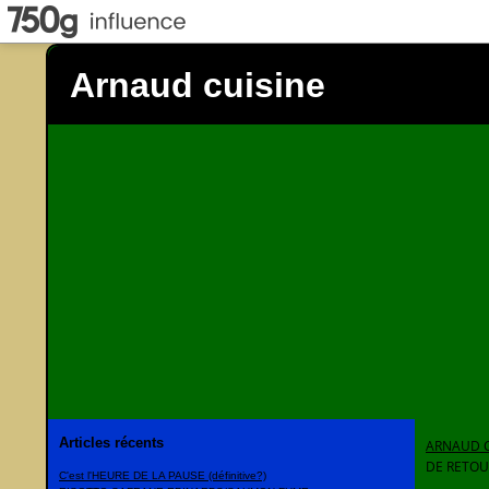
Arnaud cuisine
Articles récents
ARNAUD C
DE RETOUR
C'est l'HEURE DE LA PAUSE (définitive?)