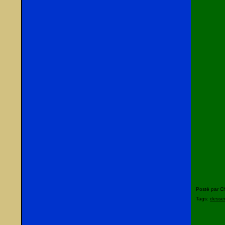
Posté par C
Tags:
desser