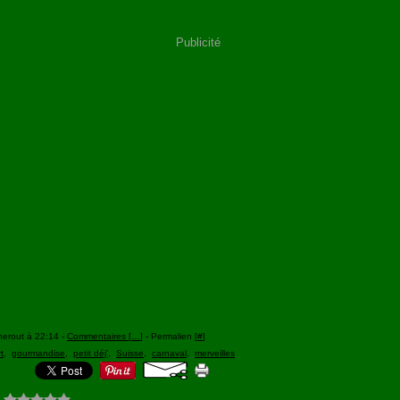
Publicité
herout à 22:14 -
Commentaires [
…
]
- Permalien [
#
]
t
,
gourmandise
,
petit déj'
,
Suisse
,
carnaval
,
merveilles