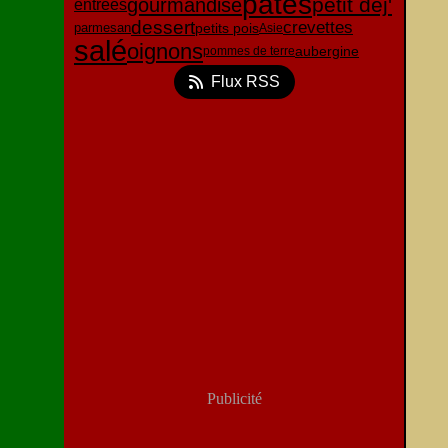
pâtes
petit déj'
gourmandise
entrées
dessert
crevettes
parmesan
petits pois
Asie
salé
oignons
aubergine
pommes de terre
Flux RSS
Publicité