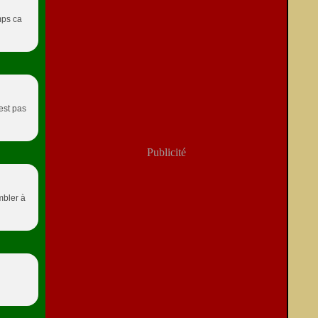
mps ca
'est pas
Publicité
mbler à