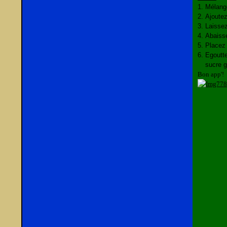
Mélange
Ajoutez
Laissez
Abaisse
Placez 
Egoutte
sucre g
Bon app'!