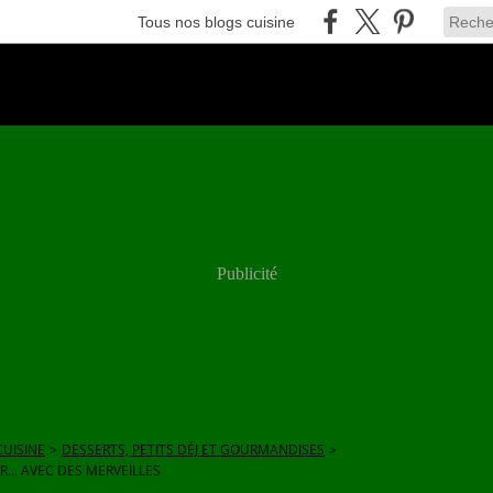
Tous nos blogs cuisine
Publicité
UISINE
>
DESSERTS, PETITS DÉJ ET GOURMANDISES
>
... AVEC DES MERVEILLES