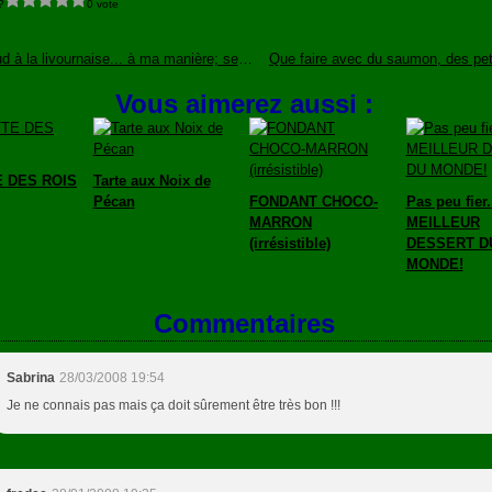
?
0 vote
Cabillaud à la livournaise... à ma manière; servi avec ses petits légumes
Vous aimerez aussi :
 DES ROIS
Tarte aux Noix de
Pécan
FONDANT CHOCO-
Pas peu fier.
MARRON
MEILLEUR
(irrésistible)
DESSERT D
MONDE!
Commentaires
Sabrina
28/03/2008 19:54
Je ne connais pas mais ça doit sûrement être très bon !!!