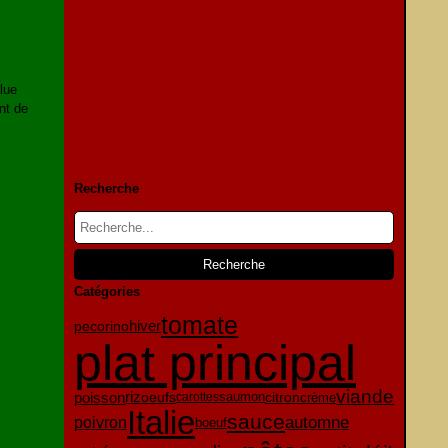
lue
nt de
Recherche
Catégories
tomate
pecorino
hiver
plat principal
viande
poisson
oeufs
citron
riz
crème
carottes
saumon
Italie
sauce
automne
poivron
boeuf