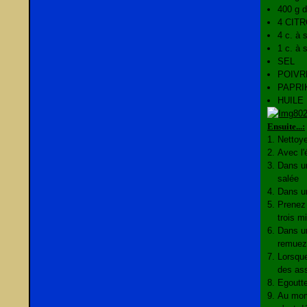
400 g
4 CIT
4 c. à
1 c. à
SEL
POIVR
PAPRI
HUILE
Ensuite...:
Nettoye
Avec l'
Dans un
salée
Dans un
Prenez 
trois m
Dans un
remuez 
Lorsque
des ass
Egoutte
Au mome