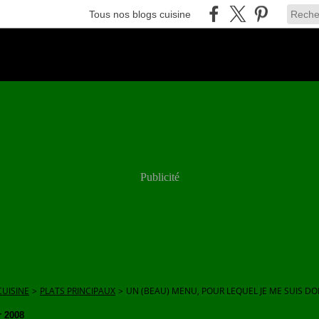
Tous nos blogs cuisine
Publicité
UISINE
>
PLATS PRINCIPAUX
>
UN (BEAU) MENU, POUR LEQUEL JE ME SUIS D
r 2008