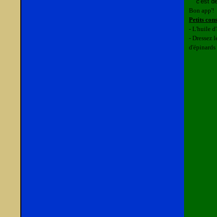
c'est dé
Bon app'!
Petits cons
- L'huile 
- Dressez l
d'épinards