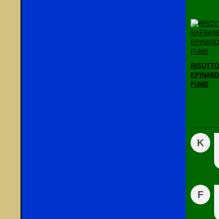
RISOTTO
EPINAR
FUME
K
F