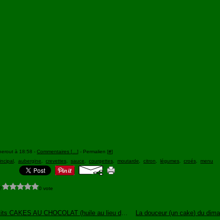
herout à 18:58 -
Commentaires [
…
]
- Permalien [
#
]
incipal
,
aubergine
,
crevettes
,
sauce
,
courgettes
,
moutarde
,
citron
,
légumes
,
croés
,
menu
?
0 vote
Des petits CAKES AU CHOCOLAT (huile au lieu de beurre)