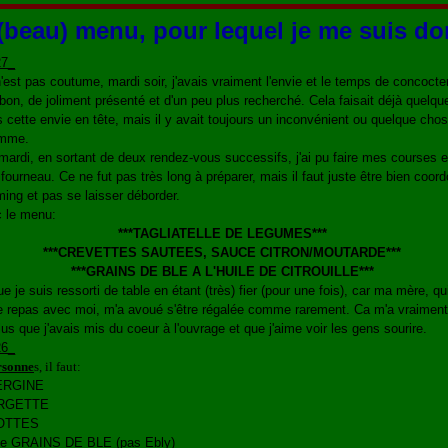
(beau) menu, pour lequel je me suis d
'est pas coutume, mardi soir, j'avais vraiment l'envie et le temps de concocte
on, de joliment présenté et d'un peu plus recherché. Cela faisait déjà quelqu
s cette envie en tête, mais il y avait toujours un inconvénient ou quelque chos
amme.
mardi, en sortant de deux rendez-vous successifs, j'ai pu faire mes courses 
fourneau. Ce ne fut pas très long à préparer, mais il faut juste être bien coor
ming et pas se laisser déborder.
c le menu:
***TAGLIATELLE DE LEGUMES***
***CREVETTES SAUTEES, SAUCE CITRON/MOUTARDE***
***GRAINS DE BLE A L'HUILE DE CITROUILLE***
e je suis ressorti de table en étant (très) fier (pour une fois), car ma mère, qu
e repas avec moi, m'a avoué s'être régalée comme rarement. Ca m'a vraiment
lus que j'avais mis du coeur à l'ouvrage et que j'aime voir les gens sourire.
rsonne
s, il faut:
ERGINE
RGETTE
OTTES
de GRAINS DE BLE (pas Ebly)