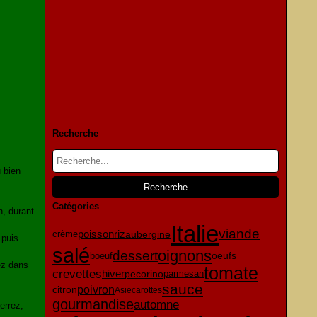
Recherche
u bien
Catégories
n, durant
Italie
viande
poisson
riz
aubergine
crème
 puis
salé
oignons
dessert
oeufs
boeuf
ez dans
tomate
crevettes
pecorino
hiver
parmesan
sauce
citron
poivron
Asie
carottes
gourmandise
automne
errez,