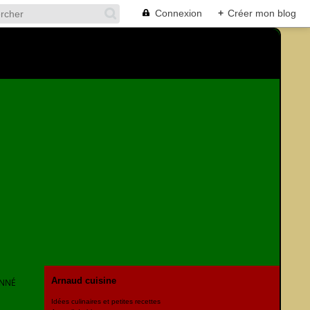
Connexion
+
Créer mon blog
Arnaud cuisine
ONNÉ
Idées culinaires et petites recettes