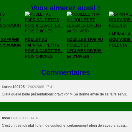
Vous aimerez aussi :
LAPIN A LA
 SAFRANE
POULET AU
NOUILLES THAI AU
MOUTARDE 
DS/SAUMON
PAPRIKA . PETITS
POULET ET
POLENTA
POIS & CAROTTES .
LEGUMES DIVERS
POIS CHICHES
(et D'HIVER)
Commentaires
karine100705
12/02/2008 17:41
Olala quelle belle présentation!!! bravo<br /> Sa donne envie de se faire servir.
floso
08/02/2008 14:18
C'est un très joli plat ! plein de couleur et certainement plein de saveurs aussi.....