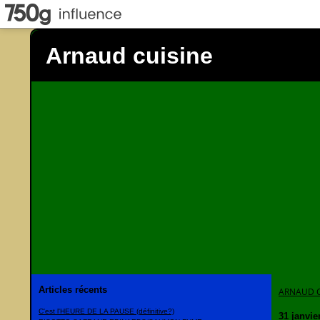
Arnaud cuisine
Articles récents
ARNAUD C
C'est l'HEURE DE LA PAUSE (définitive?)
31 janvie