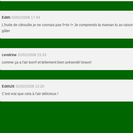
Edith
03/02/2008 17:44
L'huile de citrouille je ne connais pas !!<br /> Je comprends ta maman tu as raiso
gâter
cendrine
02/02/2008 15:33
comme ça a l'air bon!! et tellement bien présenté! bravo!
Edith26
02/02/2008 13:20
C'est vrai que cela à l'air délicieux !