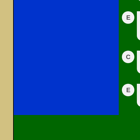
E
C
E