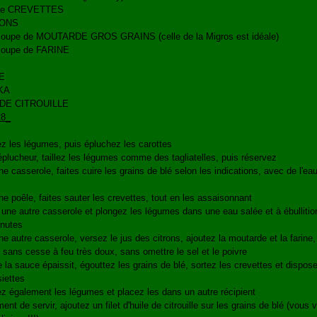
 de CREVETTES
RONS
 soupe de MOUTARDE GROS GRAINS (celle de la Migros est idéale)
 soupe de FARINE
E
KA
 DE CITROUILLE
z les légumes, puis épluchez les carottes
éplucheur, taillez les légumes comme des tagliatelles, puis réservez
e casserole, faites cuire les grains de blé selon les indications, avec de l'ea
e poêle, faites sauter les crevettes, tout en les assaisonnant
une autre casserole et plongez les légumes dans une eau salée et à ébullitio
inutes
e autre casserole, versez le jus des citrons, ajoutez la moutarde et la farine,
sans cesse à feu très doux, sans omettre le sel et le poivre
 la sauce épaissit, égouttez les grains de blé, sortez les crevettes et dispos
iettes
z également les légumes et placez les dans un autre récipient
nt de servir, ajoutez un filet d'huile de citrouille sur les grains de blé (vous v