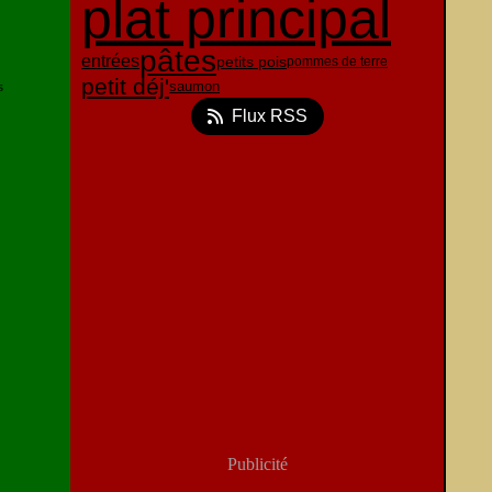
plat principal
pâtes
entrées
petits pois
pommes de terre
petit déj'
s
saumon
Flux RSS
Publicité