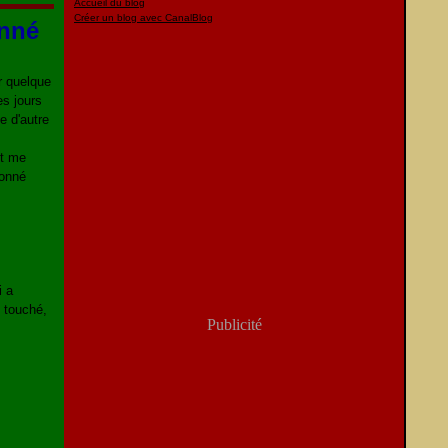
Accueil du blog
Créer un blog avec CanalBlog
onné
r quelque
es jours
e d'autre
et me
donné
i a
 touché,
Publicité