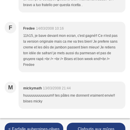
bravo a tuo fratello per questa ricetta .
F
Fredee
14/03/2008 10:16
11h15, je bave devant mon ecran, c'est gagné!! Ce n'est pas
la version originale mais ca me va tres bien! Je prefere sans
creme et les dés de jambon passent bien mieux! Je retiens
ton idée de safran! je mets aussi du parmesan et pas de
gruyere rapé.<br /> <br /> Bises et bon week end!<br />
Fredee
M
mickymath
13/03/2008 21:44
huuuuuuuuuuuum!! tes pâtes me donnent vraiment envie!!
biises micky
< Farfalle aubergines-olives
Clafoutis aux mûres