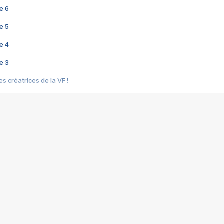
e 6
e 5
e 4
e 3
s créatrices de la VF !
e 2
e 1
e Mektoub My Love arrive enfin ! Rencontre avec Shaïn Boumedine et Sal
i : après Toni en famille
elle réalise le bouleversant Dites lui que je l'aime
ais ! Rencontre autour de Vie privée de Rebecca Zlotowski
 de Marguerite, Grave... Rencontre avec Ella Rumpf