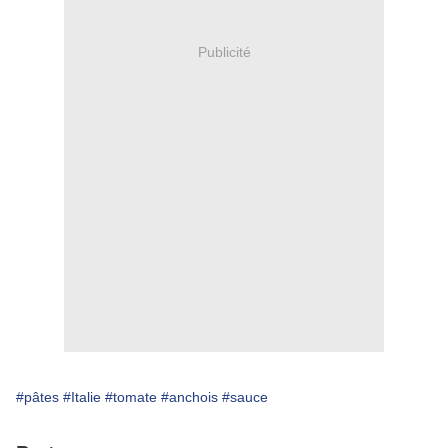
Publicité
#pâtes
#Italie
#tomate
#anchois
#sauce