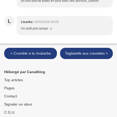
un bon plat de pâtes en plus avec des anchois, j'adore!
L
Lisanka
04/05/2008 06:08
Un petit plat sympa :-)
< Crumble à la rhubarbe
Tagliatelle aux crevettes >
Hébergé par Canalblog
Top articles
Pages
Contact
Signaler un abus
C.G.U.