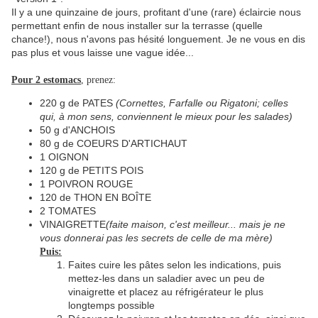
Il y a une quinzaine de jours, profitant d'une (rare) éclaircie nous
permettant enfin de nous installer sur la terrasse (quelle
chance!), nous n'avons pas hésité longuement. Je ne vous en dis
pas plus et vous laisse une vague idée...
Pour 2 estomacs
, prenez:
220 g de PATES
(Cornettes, Farfalle ou Rigatoni; celles
qui, à mon sens, conviennent le mieux pour les salades)
50 g d'ANCHOIS
80 g de COEURS D'ARTICHAUT
1 OIGNON
120 g de PETITS POIS
1 POIVRON ROUGE
120 de THON EN BOÎTE
2 TOMATES
VINAIGRETTE
(faite maison, c'est meilleur... mais je ne
vous donnerai pas les secrets de celle de ma mère)
Puis:
Faites cuire les pâtes selon les indications, puis
mettez-les dans un saladier avec un peu de
vinaigrette et placez au réfrigérateur le plus
longtemps possible