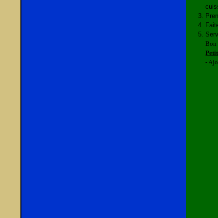
cuis
Pren
Fait
Serv
Bon 
Peti
- Aj