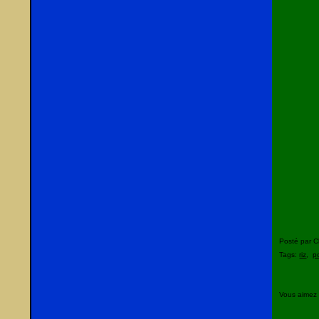
Posté par C
Tags:
riz
,
p
Vous aimez