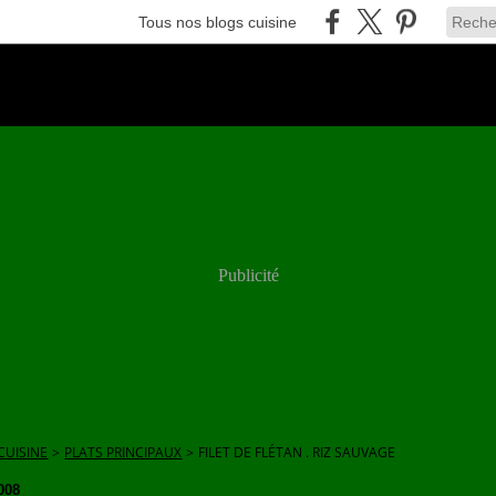
Tous nos blogs cuisine
Publicité
CUISINE
>
PLATS PRINCIPAUX
>
FILET DE FLÉTAN . RIZ SAUVAGE
008