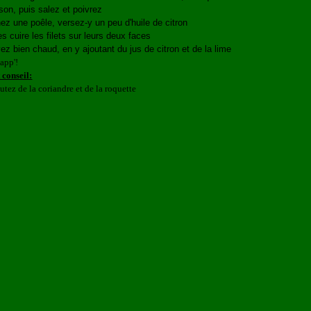
son, puis salez et poivrez
ez une poêle, versez-y un peu d'huile de citron
es cuire les filets sur leurs deux faces
ez bien chaud, en y ajoutant du jus de citron et de la lime
app'!
t conseil:
outez de la coriandre et de la roquette