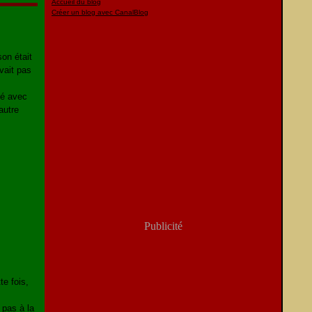
Accueil du blog
Créer un blog avec CanalBlog
on était
avait pas
ié avec
autre
Publicité
te fois,
 pas à la