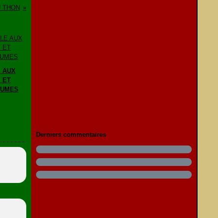
U THON
E AUX
 ET
GUMES
Derniers commentaires