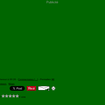
Publicité
herout à 00:26 -
Commentaires [
…
]
- Permalien [
#
]
oisson
,
flétan
 ?
0 vote