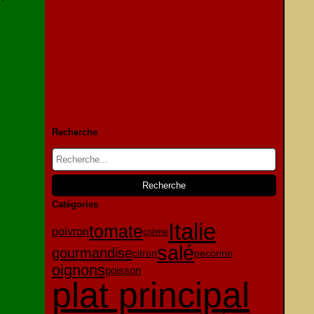
Recherche
Catégories
Italie
tomate
poivron
crème
salé
gourmandise
citron
pecorino
oignons
poisson
plat principal