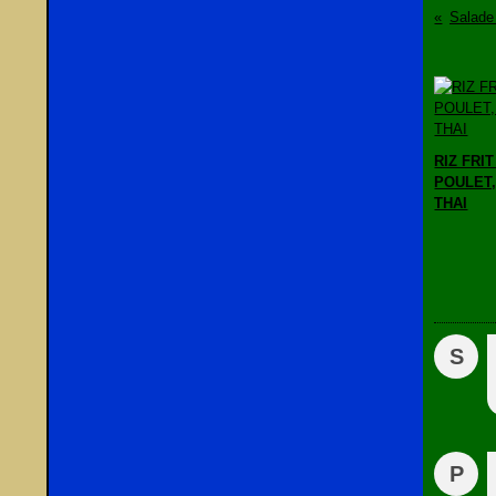
Salade 
RIZ FRIT
POULET
THAI
S
P