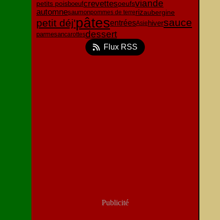
viande
crevettes
oeufs
petits pois
boeuf
automne
riz
aubergine
saumon
pommes de terre
pâtes
sauce
petit déj'
entrées
hiver
Asie
dessert
parmesan
carottes
Flux RSS
Publicité