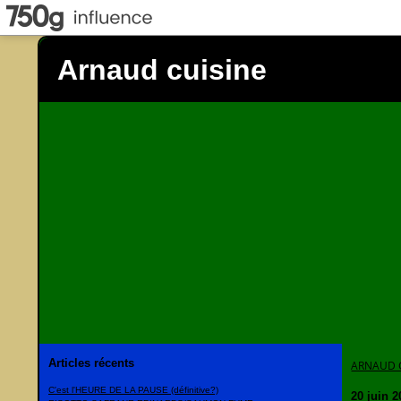
Arnaud cuisine
Articles récents
ARNAUD 
C'est l'HEURE DE LA PAUSE (définitive?)
20 juin 2