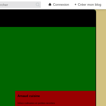
Connexion
+
Créer mon blog
Arnaud cuisine
Idées culinaires et petites recettes