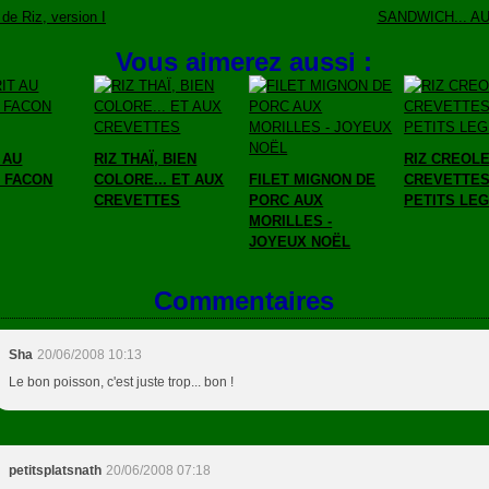
de Riz, version I
SANDWICH... A
Vous aimerez aussi :
 AU
RIZ THAÏ, BIEN
RIZ CREOL
, FACON
COLORE... ET AUX
FILET MIGNON DE
CREVETTES
CREVETTES
PORC AUX
PETITS LE
MORILLES -
JOYEUX NOËL
Commentaires
Sha
20/06/2008 10:13
Le bon poisson, c'est juste trop... bon !
petitsplatsnath
20/06/2008 07:18