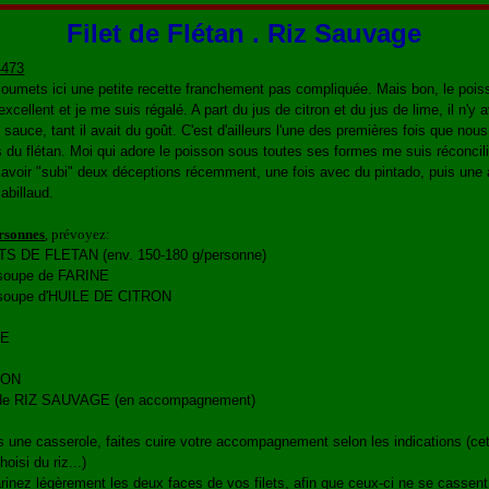
Filet de Flétan . Riz Sauvage
oumets ici une petite recette franchement pas compliquée. Mais bon, le poiss
xcellent et je me suis régalé. A part du jus de citron et du jus de lime, il n'y 
 sauce, tant il avait du goût. C'est d'ailleurs l'une des premières fois que nous
s du flétan. Moi qui adore le poisson sous toutes ses formes me suis réconcil
s avoir "subi" deux déceptions récemment, une fois avec du pintado, puis une 
abillaud.
rsonnes
, prévoyez:
TS DE FLETAN (env. 150-180 g/personne)
 soupe de FARINE
 soupe d'HUILE DE CITRON
RE
E
RON
 de RIZ SAUVAGE (en accompagnement)
 une casserole, faites cuire votre accompagnement selon les indications (cet
choisi du riz...)
rinez légèrement les deux faces de vos filets, afin que ceux-ci ne se cassent