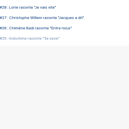
28 : Lorie raconte "Je vais vite"
#27 : Christophe Willem raconte "Jacques a dit"
#26 : Chimène Badi raconte "Entre nous"
#25 : Indochine raconte "3e sexe"
#24 : Zaho raconte "C'est chelou"
#23 : Patrick Bruel raconte "Au café des délices"
#22 : Kyo raconte "Le chemin"
#21 : Nolwenn Leroy raconte "Cassé"
#20 : Patrick Hernandez raconte "Born to be alive"
#19 : Lorie raconte "Près de moi"
#18 : Michael Jones raconte "A nos actes manqués" (avec Jean-Jacque
#17 : Khaled raconte "Aïcha"