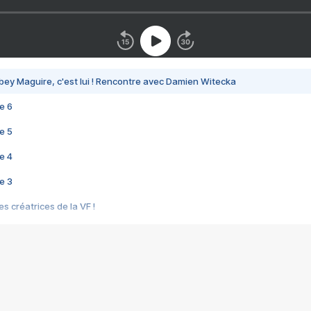
bey Maguire, c'est lui ! Rencontre avec Damien Witecka
e 6
e 5
e 4
e 3
s créatrices de la VF !
e 2
e 1
e Mektoub My Love arrive enfin ! Rencontre avec Shaïn Boumedine et Sal
i : après Toni en famille