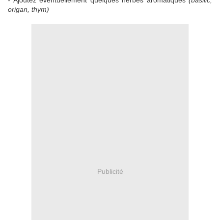
- Ajoutez éventuellement quelques herbes aromatiques
(basilic,
origan, thym)
Publicité