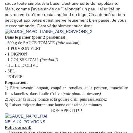
sauce toute simple. A la base, c'est une sorte de napolitaine.
Mais, comme j'avais envie de "l'allonger" un peu, j'ai utilisé un
poivron vert qu'il me restait au fond du frigo. Ca a donné un bon
petit goût aux pâtes et est merveilleusement bien passé. Je vous
le recommande. C'est véritablement succulent.
Dans le panier (pour 2 personnes):
- 600 g de SAUCE TOMATE
(faite maison)
- 1 POIVRON VERT
- 1 OIGNON
- 1 GOUSSE D'AIL
(facultatif)
- HUILE D'OLIVE
- SEL
- POIVRE
Préparation:
1) Faire revenir l'oignon, coupé en rouelles, et le poivron, tranché en
fines lamelles, dans l'huile d'olive
(voir photo ci-dessous)
2) Ajouter la sauce tomate et la gousse d'ail, puis assaisonnez
3) Laisser mijoter durant une bonne quinzaine de minutes
BON APPETIT!!!
Petit conseil: