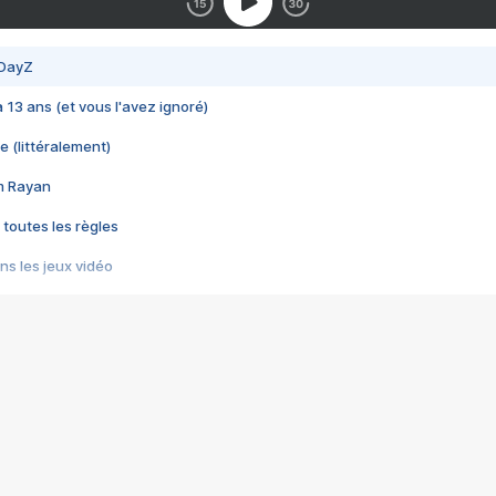
 DayZ
 a 13 ans (et vous l'avez ignoré)
e (littéralement)
im Rayan
 toutes les règles
s les jeux vidéo
us choquant de Rockstar ? - Le scandale BULLY
e plus moche de Steam
du RÊVE tourne au CAUCHEMAR
pendant 8 heures
it… à tort