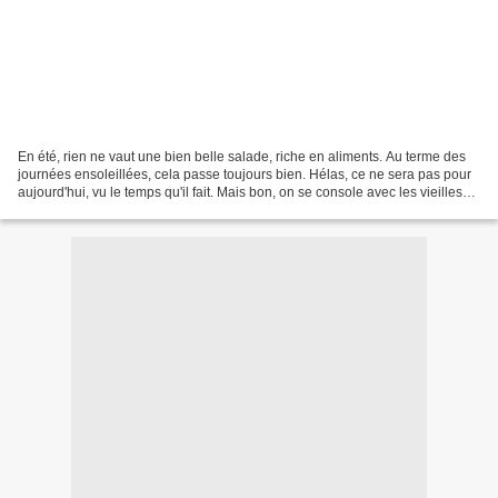
En été, rien ne vaut une bien belle salade, riche en aliments. Au terme des
journées ensoleillées, cela passe toujours bien. Hélas, ce ne sera pas pour
aujourd'hui, vu le temps qu'il fait. Mais bon, on se console avec les vieilles
recettes :-). Celle-ci...