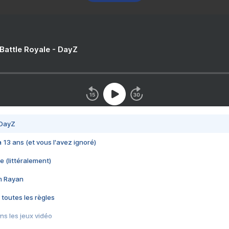
 Battle Royale - DayZ
 DayZ
 a 13 ans (et vous l'avez ignoré)
e (littéralement)
im Rayan
 toutes les règles
s les jeux vidéo