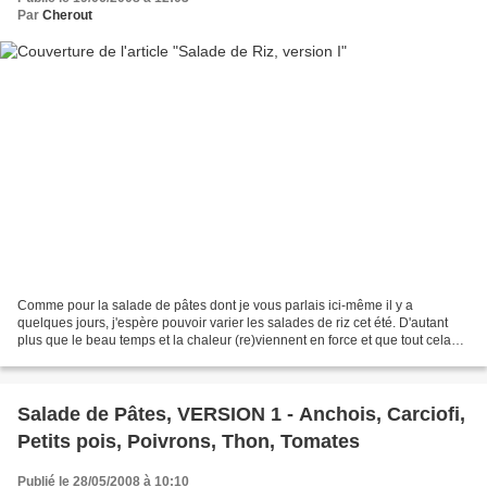
Par
Cherout
Comme pour la salade de pâtes dont je vous parlais ici-même il y a
quelques jours, j'espère pouvoir varier les salades de riz cet été. D'autant
plus que le beau temps et la chaleur (re)viennent en force et que tout cela
m'inspire. Forcément. Il y a deux...
Salade de Pâtes, VERSION 1 - Anchois, Carciofi,
Petits pois, Poivrons, Thon, Tomates
Publié le 28/05/2008 à 10:10