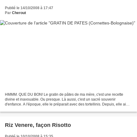
Publié le 14/10/2008 à 17:47
Par
Cherout
HMMM. QUE DU BON! Le gratin de pâtes de ma mère, c'est une recette
divine et inavouable. Ou presque. Là aussi, c'est un sacré souvenir
d'enfance. A l'époque, elle le préparait avec des tortellinis. Depuis, elle aime
varier. L'autre soir, Madame avait...
Riz Venere, façon Risotto
Publié le 10/10/2008 à 15:35