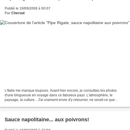
Publié le 19/09/2008 à 00:07
Par
Cherout
L'Italie me manque toujours. Avant-hier encore, je consultais les photos
d'une blogueuse en voyage dans ce fabuleux pays. L'atmosphère, le
paysage, la culture... J'ai vraiment envie d'y retourner, ne serait-ce que
quelques heures. Je pense m'offrir bientôt...
Sauce napolitaine... aux poivrons!