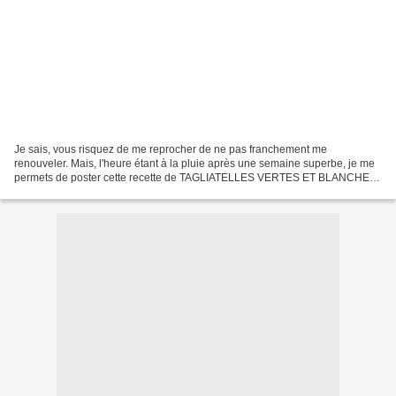
Je sais, vous risquez de me reprocher de ne pas franchement me
renouveler. Mais, l'heure étant à la pluie après une semaine superbe, je me
permets de poster cette recette de TAGLIATELLES VERTES ET BLANCHES
AUX MORILLES, quatre mois après - quasi jour...