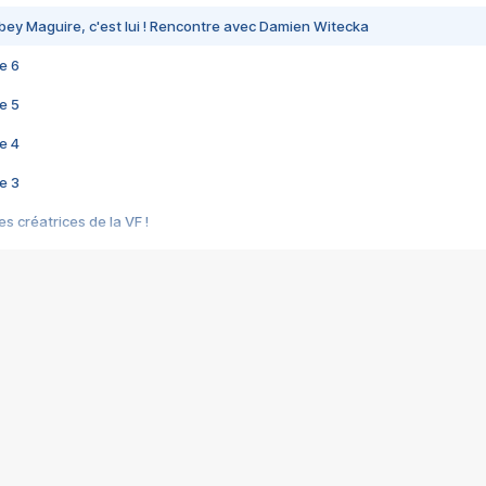
bey Maguire, c'est lui ! Rencontre avec Damien Witecka
e 6
e 5
e 4
e 3
s créatrices de la VF !
e 2
e 1
e Mektoub My Love arrive enfin ! Rencontre avec Shaïn Boumedine et Sal
i : après Toni en famille
elle réalise le bouleversant Dites lui que je l'aime
ais ! Rencontre autour de Vie privée de Rebecca Zlotowski