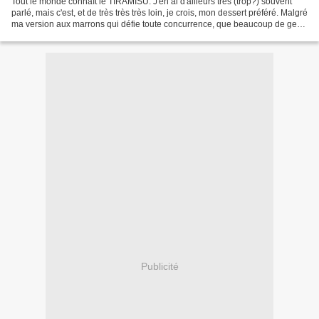
Tout le monde connaît le TIRAMISÙ. J'en ai d'ailleurs très (trop?) souvent
parlé, mais c'est, et de très très très loin, je crois, mon dessert préféré. Malgré
ma version aux marrons qui défie toute concurrence, que beaucoup de gens
me réclament, je pense...
Publicité