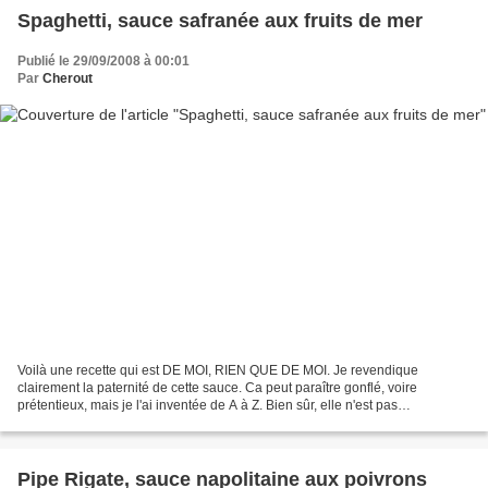
Spaghetti, sauce safranée aux fruits de mer
Publié le 29/09/2008 à 00:01
Par
Cherout
Voilà une recette qui est DE MOI, RIEN QUE DE MOI. Je revendique
clairement la paternité de cette sauce. Ca peut paraître gonflé, voire
prétentieux, mais je l'ai inventée de A à Z. Bien sûr, elle n'est pas
compliquée, mais j'en raffole. Elle a déjà séduit...
Pipe Rigate, sauce napolitaine aux poivrons