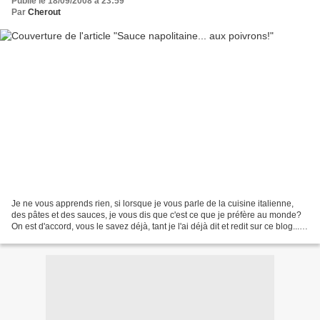
Publié le 18/09/2008 à 23:59
Par
Cherout
Je ne vous apprends rien, si lorsque je vous parle de la cuisine italienne,
des pâtes et des sauces, je vous dis que c'est ce que je préfère au monde?
On est d'accord, vous le savez déjà, tant je l'ai déjà dit et redit sur ce blog...
Bref, aujourd'hui,...