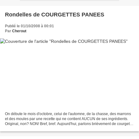
Rondelles de COURGETTES PANEES
Publié le 01/10/2008 à 00:01
Par
Cherout
On débute le mois d'octobre, celui de l'automne, de la chasse, des marrons
et des moules par une recette qui ne contient AUCUN de ses ingrédients.
Original, non? NON! Bref, bref. Aujourd'hui, parlons brièvement de courgette.
C'est un légume que l'on peut...