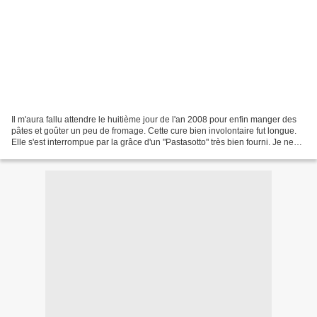
Il m'aura fallu attendre le huitième jour de l'an 2008 pour enfin manger des
pâtes et goûter un peu de fromage. Cette cure bien involontaire fut longue.
Elle s'est interrompue par la grâce d'un "Pastasotto" très bien fourni. Je ne
vous (re)raconte pas...