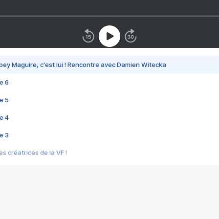
bey Maguire, c'est lui ! Rencontre avec Damien Witecka
e 6
e 5
e 4
e 3
s créatrices de la VF !
e 2
e 1
e Mektoub My Love arrive enfin ! Rencontre avec Shaïn Boumedine et Sal