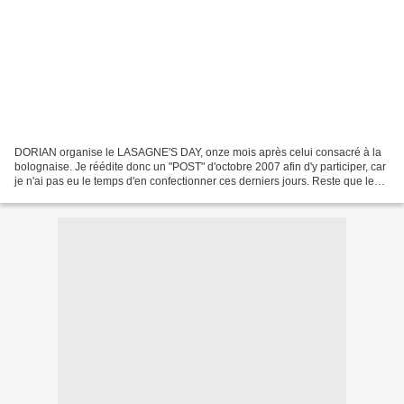
DORIAN organise le LASAGNE'S DAY, onze mois après celui consacré à la
bolognaise. Je réédite donc un "POST" d'octobre 2007 afin d'y participer, car
je n'ai pas eu le temps d'en confectionner ces derniers jours. Reste que les
LASAGNE, c'est divin...! Une...