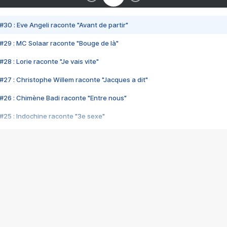
#30 : Eve Angeli raconte "Avant de partir"
#29 : MC Solaar raconte "Bouge de là"
28 : Lorie raconte "Je vais vite"
#27 : Christophe Willem raconte "Jacques a dit"
#26 : Chimène Badi raconte "Entre nous"
#25 : Indochine raconte "3e sexe"
#24 : Zaho raconte "C'est chelou"
#23 : Patrick Bruel raconte "Au café des délices"
#22 : Kyo raconte "Le chemin"
#21 : Nolwenn Leroy raconte "Cassé"
#20 : Patrick Hernandez raconte "Born to be alive"
#19 : Lorie raconte "Près de moi"