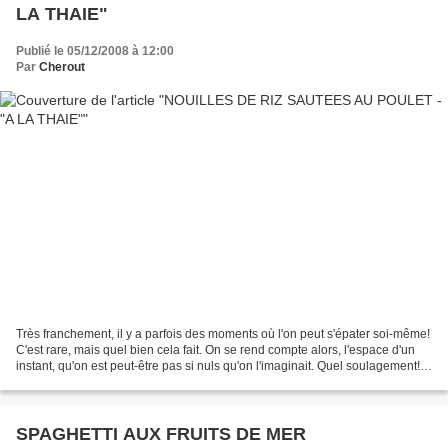
LA THAIE"
Publié le 05/12/2008 à 12:00
Par
Cherout
Très franchement, il y a parfois des moments où l'on peut s'épater soi-même!
C'est rare, mais quel bien cela fait. On se rend compte alors, l'espace d'un
instant, qu'on est peut-être pas si nuls qu'on l'imaginait. Quel soulagement!
(HELAS, LA PHOTO EST...
SPAGHETTI AUX FRUITS DE MER