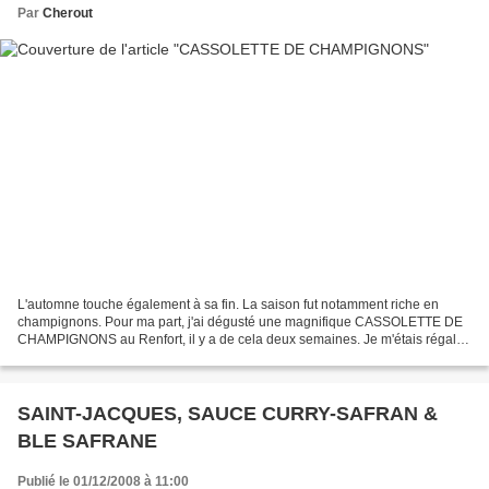
Par
Cherout
L'automne touche également à sa fin. La saison fut notamment riche en
champignons. Pour ma part, j'ai dégusté une magnifique CASSOLETTE DE
CHAMPIGNONS au Renfort, il y a de cela deux semaines. Je m'étais régalé,
celle-ci étant accompagnée d'un délicieux...
SAINT-JACQUES, SAUCE CURRY-SAFRAN &
BLE SAFRANE
Publié le 01/12/2008 à 11:00