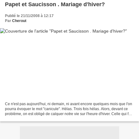
Papet et Saucisson . Mariage d'hiver?
Publié le 21/11/2008 à 12:17
Par
Cherout
Ce n'est pas aujourd'hui, ni demain, ni avant encore quelques mois que l'on
pourra évoquer le mot "canicule". Hélas. Trois fois hélas. Alors, devant ce
problème, on est obligé de calquer notre vie sur l'heure d'hiver. Celle qui fait
tomber la nuit à 17...