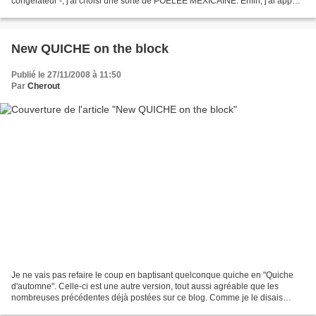
congélateur -, j'ai choisi une sorte de POELEE MEXICAINE. Enfin, j'ai appelé
ça comme ça, mais ça n'a pas de nom....
New QUICHE on the block
Publié le 27/11/2008 à 11:50
Par
Cherout
Je ne vais pas refaire le coup en baptisant quelconque quiche en "Quiche
d'automne". Celle-ci est une autre version, tout aussi agréable que les
nombreuses précédentes déjà postées sur ce blog. Comme je le disais
récemment, ce qui est pratique avec la...