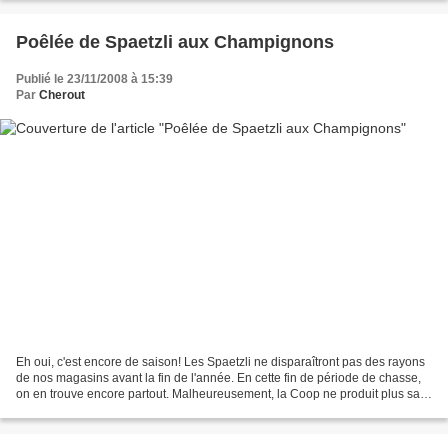
Poêlée de Spaetzli aux Champignons
Publié le 23/11/2008 à 15:39
Par
Cherout
Eh oui, c'est encore de saison! Les Spaetzli ne disparaîtront pas des rayons
de nos magasins avant la fin de l'année. En cette fin de période de chasse,
on en trouve encore partout. Malheureusement, la Coop ne produit plus sa
délicieuse version aux marrons....