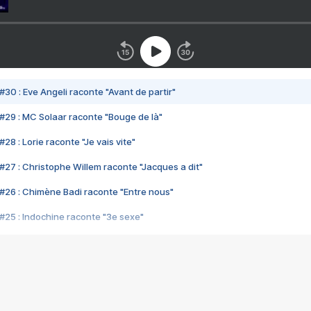
#30 : Eve Angeli raconte "Avant de partir"
#29 : MC Solaar raconte "Bouge de là"
28 : Lorie raconte "Je vais vite"
#27 : Christophe Willem raconte "Jacques a dit"
#26 : Chimène Badi raconte "Entre nous"
#25 : Indochine raconte "3e sexe"
#24 : Zaho raconte "C'est chelou"
#23 : Patrick Bruel raconte "Au café des délices"
#22 : Kyo raconte "Le chemin"