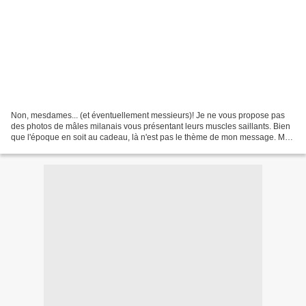
Non, mesdames... (et éventuellement messieurs)! Je ne vous propose pas
des photos de mâles milanais vous présentant leurs muscles saillants. Bien
que l'époque en soit au cadeau, là n'est pas le thème de mon message. Mes
milanais à moi sont des biscuits....