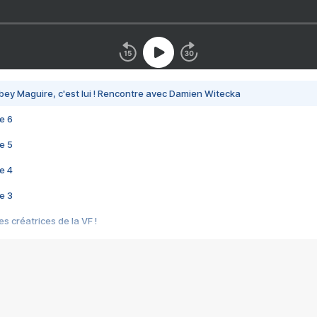
bey Maguire, c'est lui ! Rencontre avec Damien Witecka
e 6
e 5
e 4
e 3
s créatrices de la VF !
e 2
e 1
e Mektoub My Love arrive enfin ! Rencontre avec Shaïn Boumedine et Sal