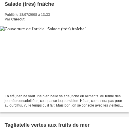
Salade (très) fraîche
Publié le 18/07/2008 à 13:33
Par
Cherout
En été, rien ne vaut une bien belle salade, riche en aliments. Au terme des
journées ensoleillées, cela passe toujours bien. Hélas, ce ne sera pas pour
aujourd'hui, vu le temps qu'il fait. Mais bon, on se console avec les vieilles
recettes :-). Celle-ci...
Tagliatelle vertes aux fruits de mer