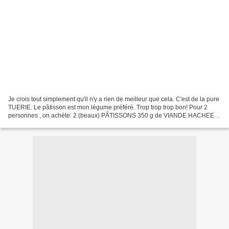
Je crois tout simplement qu'il n'y a rien de meilleur que cela. C'est de la pure
TUERIE. Le pâtisson est mon légume préféré. Trop trop trop bon! Pour 2
personnes , on achète: 2 (beaux) PÂTISSONS 350 g de VIANDE HACHEE
DE BOEUF 2 OIGNONS HUILE D'OLIVE...