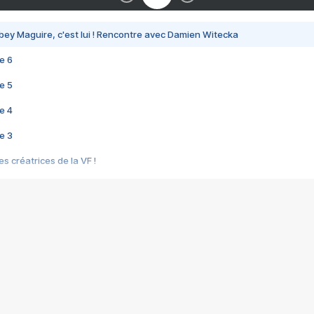
bey Maguire, c'est lui ! Rencontre avec Damien Witecka
e 6
e 5
e 4
e 3
s créatrices de la VF !
e 2
e 1
e Mektoub My Love arrive enfin ! Rencontre avec Shaïn Boumedine et Sal
i : après Toni en famille
elle réalise le bouleversant Dites lui que je l'aime
ais ! Rencontre autour de Vie privée de Rebecca Zlotowski