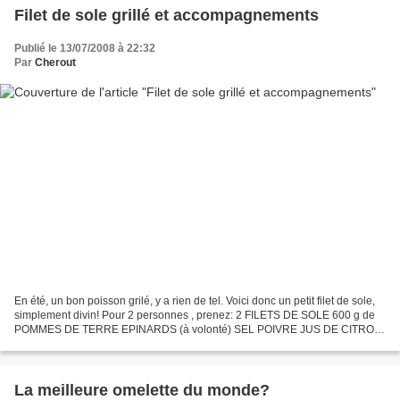
Filet de sole grillé et accompagnements
Publié le 13/07/2008 à 22:32
Par
Cherout
En été, un bon poisson grilé, y a rien de tel. Voici donc un petit filet de sole,
simplement divin! Pour 2 personnes , prenez: 2 FILETS DE SOLE 600 g de
POMMES DE TERRE EPINARDS (à volonté) SEL POIVRE JUS DE CITRON
(à volonté) 2 NOIX DE BEURRE Ensuite...:...
La meilleure omelette du monde?