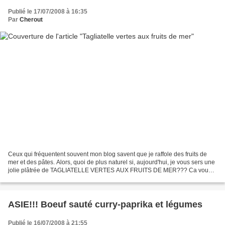
Publié le 17/07/2008 à 16:35
Par
Cherout
Ceux qui fréquentent souvent mon blog savent que je raffole des fruits de
mer et des pâtes. Alors, quoi de plus naturel si, aujourd'hui, je vous sers une
jolie plâtrée de TAGLIATELLE VERTES AUX FRUITS DE MER??? Ca vous
dit? Moi, beaucoup, d'autant plus...
ASIE!!! Boeuf sauté curry-paprika et légumes
Publié le 16/07/2008 à 21:55