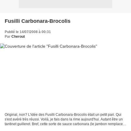
Fusilli Carbonara-Brocolis
Publié le 14/07/2008 à 00:31
Par
Cherout
Original, non? L'idée des Fusilli Carbonara-Brocolis était un petit pari. Qui
s'est avéré très réussi. Voilà, je fais dans la rime aujourd'hui. Autant être un
tantinet guilleret. Bref, cette sorte de sauce carbonara (le jambon remplace
les lardons) était...