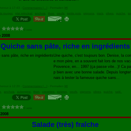
herout à 17:43 -
Commentaires [
…
]
- Permalien [
#
]
ots rouges
,
plat principal
,
anchois
,
thon
,
oeufs
,
petits pois
,
oignons
,
maïs
,
olives
,
quiche
,
sa
 ?
0 vote
e 2008
Quiche sans pâte, riche en ingrédients
Une quiche, c'est toujours bon. Denise, la c
e mon père, en a souvent fait lors de nos va
Provence, en... 1997 (ça passe vite...)! Ca pa
p bien avec une bonne salade. Depuis longtem
nais à tester la fameuse quiche sans...
herout à 12:20 -
Commentaires [
…
]
- Permalien [
#
]
e
,
anchois
,
aubergine
,
thon
,
crevettes
,
poivron
,
oeufs
,
oignons
,
olives
,
quiche
,
salé.
 ?
0 vote
t 2008
Salade (très) fraîche