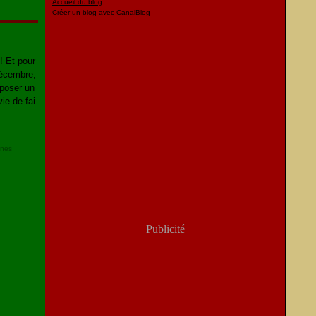
Accueil du blog
Créer un blog avec CanalBlog
! Et pour
décembre,
oposer un
vie de fai
ines
Publicité