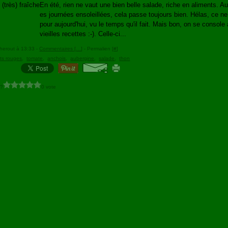
En été, rien ne vaut une bien belle salade, riche en aliments. A
es journées ensoleillées, cela passe toujours bien. Hélas, ce n
pour aujourd'hui, vu le temps qu'il fait. Mais bon, on se console
vieilles recettes :-). Celle-ci...
herout à 13:33 -
Commentaires [
…
]
- Permalien [
#
]
ots rouges
,
tomate
,
anchois
,
aubergine
,
salade
,
thon
 ?
0 vote