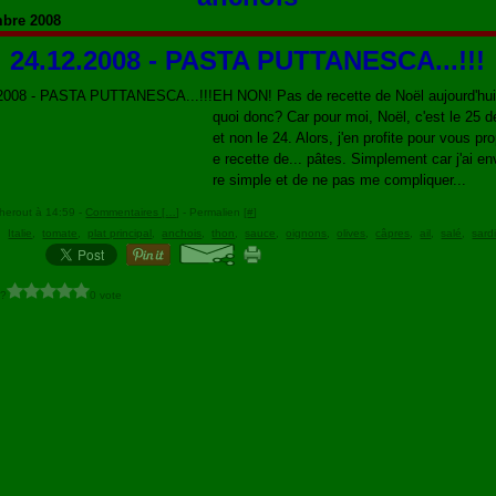
bre 2008
24.12.2008 - PASTA PUTTANESCA...!!!
EH NON! Pas de recette de Noël aujourd'hui
quoi donc? Car pour moi, Noël, c'est le 25 
et non le 24. Alors, j'en profite pour vous pr
e recette de... pâtes. Simplement car j'ai en
re simple et de ne pas me compliquer...
herout à 14:59 -
Commentaires [
…
]
- Permalien [
#
]
,
Italie
,
tomate
,
plat principal
,
anchois
,
thon
,
sauce
,
oignons
,
olives
,
câpres
,
ail
,
salé
,
sard
 ?
0 vote