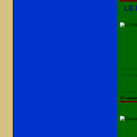
LE 
Posté par C
Tags:
ancho
Vous aimez
17 nove