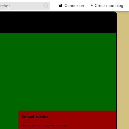
Connexion
+
Créer mon blog
Arnaud cuisine
Idées culinaires et petites recettes