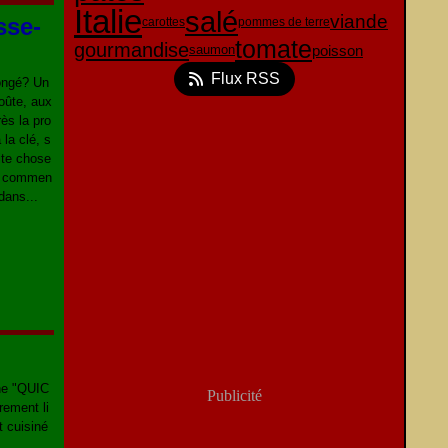
Italie
salé
viande
sse-
carottes
pommes de terre
tomate
gourmandise
poisson
saumon
Flux RSS
ongé? Un
roûte, aux
ès la pro
la clé, s
tite chose
là commen
 dans...
che "QUIC
Publicité
rement li
t cuisiné