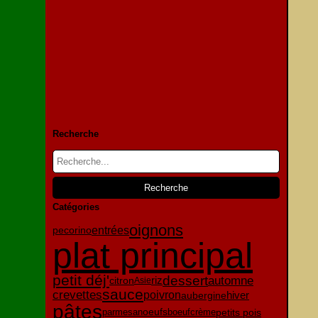
Recherche
Catégories
oignons
pecorino
entrées
plat principal
petit déj'
dessert
automne
citron
riz
Asie
sauce
crevettes
poivron
aubergine
hiver
pâtes
oeufs
parmesan
petits pois
boeuf
crème