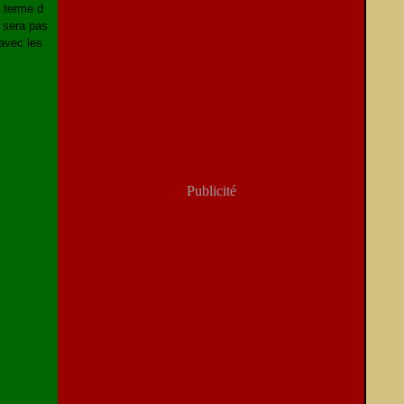
u terme d
e sera pas
 avec les
Publicité