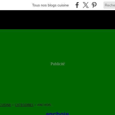
Tous nos blogs cuisine
Publicité
CUISINE
>
CATEGORIES
>
ANCHOIS
anchois