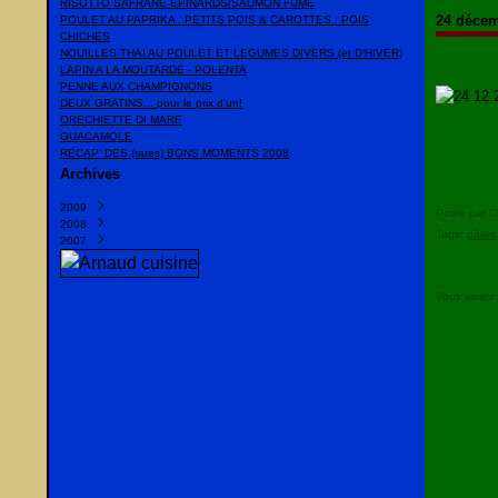
RISOTTO SAFRANE EPINARDS/SAUMON FUME
24 décem
POULET AU PAPRIKA . PETITS POIS & CAROTTES . POIS
CHICHES
NOUILLES THAI AU POULET ET LEGUMES DIVERS (et D'HIVER)
LAPIN A LA MOUTARDE - POLENTA
PENNE AUX CHAMPIGNONS
DEUX GRATINS... pour le prix d'un!
ORECHIETTE DI MARE
GUACAMOLE
RECAP' DES (rares) BONS MOMENTS 2008
Archives
2009
Posté par C
2008
Mars
(1)
Tags:
pâtes
2007
Février
Décembre
(1)
(23)
Janvier
Novembre
Décembre
(10)
(10)
(20)
Octobre
Novembre
(13)
(22)
Septembre
Octobre
(35)
(16)
Vous aimez
Août
Septembre
(2)
(10)
Juillet
Juillet
(15)
(6)
Juin
Juin
(8)
(38)
Mai
Mai
(9)
(2)
Avril
(13)
Mars
(13)
Février
(14)
Janvier
(16)