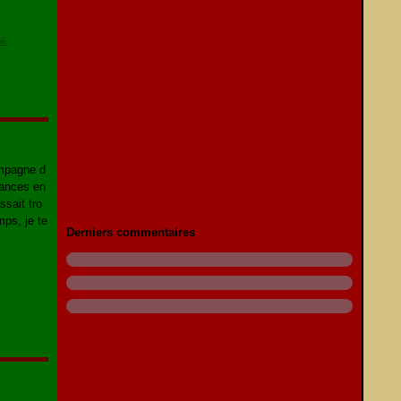
lé
ompagne d
cances en
ssait tro
ps, je te
Derniers commentaires