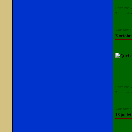
Posté par C
Tags:
haric
Vous aimez
3 octobr
Posté par C
Tags:
tomat
Vous aimez
18 juille