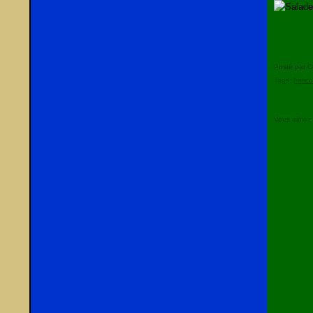
Posté par C
Tags:
haric
Vous aimez