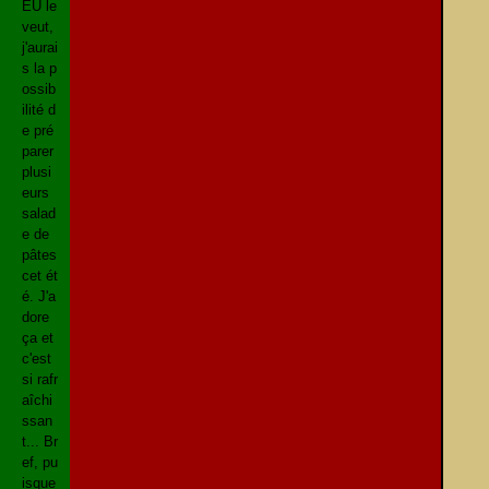
EU le
veut,
j'aurai
s la p
ossib
ilité d
e pré
parer
plusi
eurs
salad
e de
pâtes
cet ét
é. J'a
dore
ça et
c'est
si rafr
aîchi
ssan
t... Br
ef, pu
isque