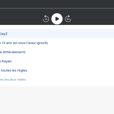
 DayZ
 a 13 ans (et vous l'avez ignoré)
e (littéralement)
im Rayan
 toutes les règles
s les jeux vidéo
us choquant de Rockstar ? - Le scandale BULLY
e plus moche de Steam
du RÊVE tourne au CAUCHEMAR