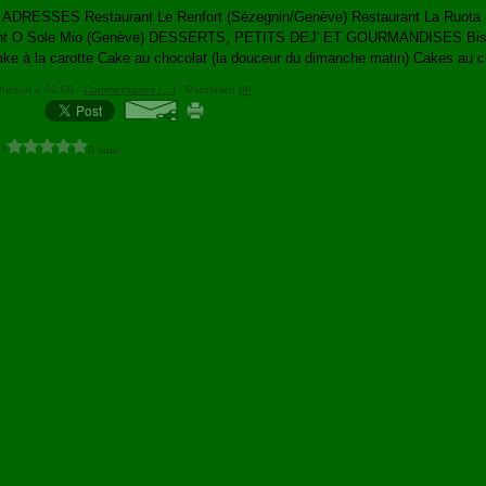
DRESSES Restaurant Le Renfort (Sézegnin/Genève) Restaurant La Ruota 
nt O Sole Mio (Genève) DESSERTS, PETITS DEJ' ET GOURMANDISES Bisc
ake à la carotte Cake au chocolat (la douceur du dimanche matin) Cakes au c
herout à 00:00 -
Commentaires [
…
]
- Permalien [
#
]
 ?
0 vote