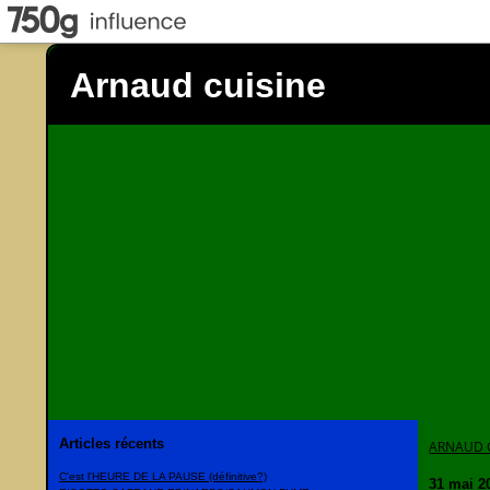
Arnaud cuisine
Articles récents
ARNAUD 
C'est l'HEURE DE LA PAUSE (définitive?)
31 mai 2