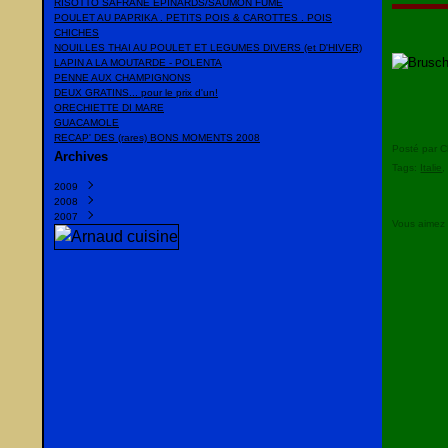
RISOTTO SAFRANE EPINARDS/SAUMON FUME
POULET AU PAPRIKA . PETITS POIS & CAROTTES . POIS
CHICHES
NOUILLES THAI AU POULET ET LEGUMES DIVERS (et D'HIVER)
LAPIN A LA MOUTARDE - POLENTA
PENNE AUX CHAMPIGNONS
DEUX GRATINS... pour le prix d'un!
ORECHIETTE DI MARE
GUACAMOLE
RECAP' DES (rares) BONS MOMENTS 2008
Posté par C
Archives
Tags:
Italie
2009
2008
Mars
(1)
2007
Février
Décembre
(1)
(23)
Vous aimez
Janvier
Novembre
Décembre
(10)
(10)
(20)
Octobre
Novembre
(13)
(22)
Septembre
Octobre
(35)
(16)
Août
Septembre
(2)
(10)
Juillet
Juillet
(15)
(6)
Juin
Juin
(8)
(38)
Mai
Mai
(9)
(2)
Avril
(13)
Mars
(13)
Février
(14)
Janvier
(16)