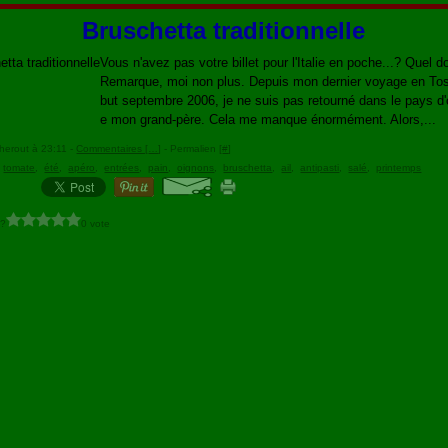
Bruschetta traditionnelle
Vous n'avez pas votre billet pour l'Italie en poche...? Quel
Remarque, moi non plus. Depuis mon dernier voyage en To
but septembre 2006, je ne suis pas retourné dans le pays d'
e mon grand-père. Cela me manque énormément. Alors,...
herout à 23:11 -
Commentaires [
…
]
- Permalien [
#
]
,
tomate
,
été
,
apéro
,
entrées
,
pain
,
oignons
,
bruschetta
,
ail
,
antipasti
,
salé
,
printemps
 ?
0 vote