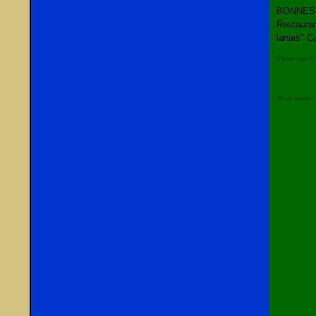
BONNES A
Restaura
lanais" C
Posté par C
Vous aimez