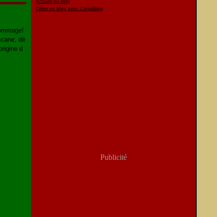
Accueil du blog
Créer un blog avec CanalBlog
 dommage!
scane, dé
origine d
Publicité