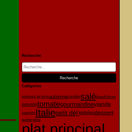
Recherche
Catégories
salé
automne
citron
boeuf
pommes de terre
carottes
tomate
gourmandise
viande
poivron
Italie
petit déj'
dessert
entrées
saumon
aubergine
plat principal