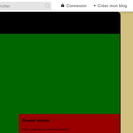
Connexion
+
Créer mon blog
Arnaud cuisine
Idées culinaires et petites recettes