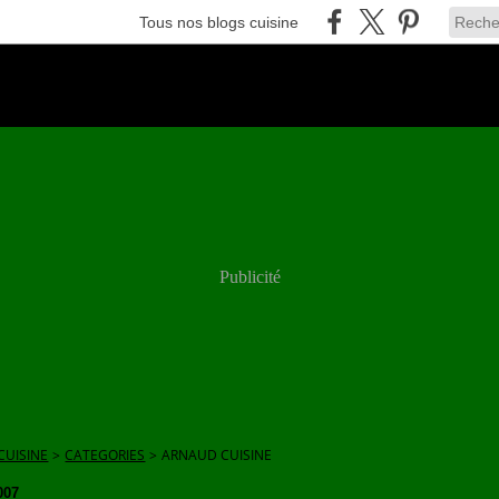
Tous nos blogs cuisine
Publicité
CUISINE
>
CATEGORIES
>
ARNAUD CUISINE
007