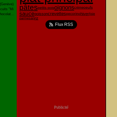
(Genève)
pâtes
oignons
oeufs
petits pois
crème
uits "Mi
sauce
crevettes
poisson
pecorino
hiver
Asie
hocolat...
parmesan
riz
Flux RSS
Publicité