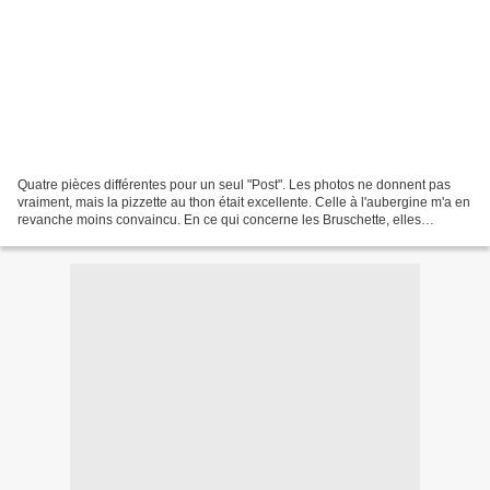
Quatre pièces différentes pour un seul "Post". Les photos ne donnent pas
vraiment, mais la pizzette au thon était excellente. Celle à l'aubergine m'a en
revanche moins convaincu. En ce qui concerne les Bruschette, elles
n'étaient pas trop mal, mais j'ai...