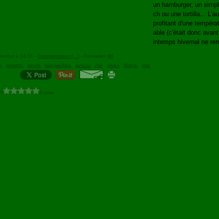
un hamburger, un simp
ch ou une tortilla... L'au
profitant d'une tempéra
able (c'était donc avant
intemps hivernal ne re
herout à 14:31 -
Commentaires [
…
]
- Permalien [
#
]
e
,
poivron
,
oeufs
,
sandwiches
,
avocat
,
été
,
olives
,
Grèce
,
pita
 ?
0 vote