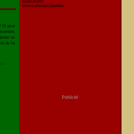
Accueil du blog
Créer un blog avec CanalBlog
! Et pour
décembre,
oposer un
vie de fai
ines
Publicité