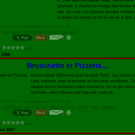
e, c'est tellement parfait! Mais, même san
gnement, je pourrai en manger des tonnes e
nes. Du coup, j'en déguste presque chaque so
à toutes les sauces (c'est le cas de le dire, p
herout à 16:25 -
Commentaires [
…
]
- Permalien [
#
]
,
Italie
,
tomate
,
plat principal
,
aubergine
,
thon
,
olives
 ?
0 vote
r 2008
Bruschette et Pizzette...
Quatre pièces différentes pour un seul "Post". Les photos 
t pas vraiment, mais la pizzette au thon était excellente. Cel
bergine m'a en revanche moins convaincu. En ce qui conce
ruschette, elles n'étaient pas trop mal, mais j'ai...
herout à 15:07 -
Commentaires [
…
]
- Permalien [
#
]
e
,
plat principal
,
aubergine
,
thon
,
mozzarella
,
pizza
,
entrées
,
olives
,
bruschetta
 ?
0 vote
re 2007