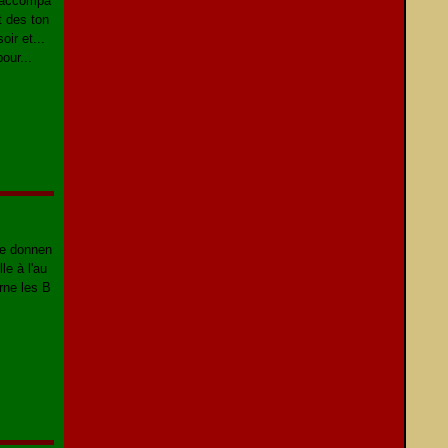
s accompa
t des ton
ir et...
our...
ne donnen
le à l'au
rne les B