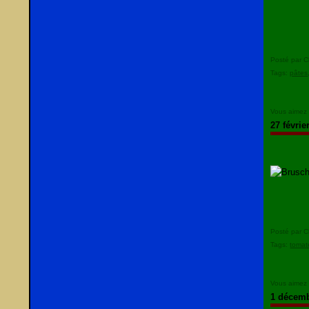
Posté par C
Tags:
pâtes
Vous aimez
27 févrie
Posté par C
Tags:
tomat
Vous aimez
1 décemb