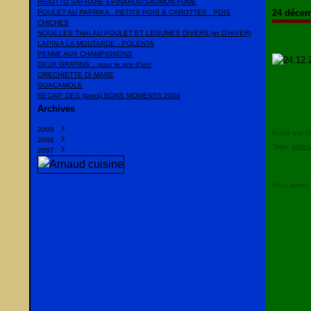
RISOTTO SAFRANE EPINARDS/SAUMON FUME
24 décem
POULET AU PAPRIKA . PETITS POIS & CAROTTES . POIS
CHICHES
NOUILLES THAI AU POULET ET LEGUMES DIVERS (et D'HIVER)
LAPIN A LA MOUTARDE - POLENTA
PENNE AUX CHAMPIGNONS
DEUX GRATINS... pour le prix d'un!
ORECHIETTE DI MARE
GUACAMOLE
RECAP' DES (rares) BONS MOMENTS 2008
Archives
2009
Posté par C
2008
Mars
(1)
Tags:
pâtes
2007
Février
Décembre
(1)
(23)
Janvier
Novembre
Décembre
(10)
(10)
(20)
Octobre
Novembre
(13)
(22)
Septembre
Octobre
(35)
(16)
Vous aimez
Août
Septembre
(2)
(10)
Juillet
Juillet
(15)
(6)
Juin
Juin
(8)
(38)
Mai
Mai
(9)
(2)
Avril
(13)
Mars
(13)
Février
(14)
Janvier
(16)