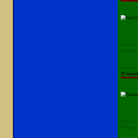
Posté par C
Tags:
tomat
Vous aimez
17 nove
Posté par C
Tags:
haric