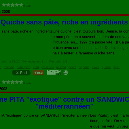
 ?
0 vote
e 2008
Quiche sans pâte, riche en ingrédients
Une quiche, c'est toujours bon. Denise, la c
e mon père, en a souvent fait lors de nos va
Provence, en... 1997 (ça passe vite...)! Ca pa
p bien avec une bonne salade. Depuis longtem
nais à tester la fameuse quiche sans...
herout à 12:20 -
Commentaires [
…
]
- Permalien [
#
]
e
,
anchois
,
aubergine
,
thon
,
crevettes
,
poivron
,
oeufs
,
oignons
,
olives
,
quiche
,
salé.
 ?
0 vote
2008
ne PITA "exotique" contre un SANDWI
"méditerrannéen"
Les Pita(s), c'est ma fo
tique, parfois. On y rem
e que l'on veut, un p