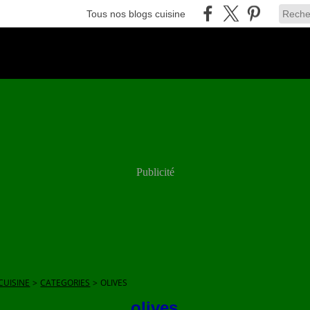
Tous nos blogs cuisine
Publicité
CUISINE
>
CATEGORIES
>
OLIVES
olives