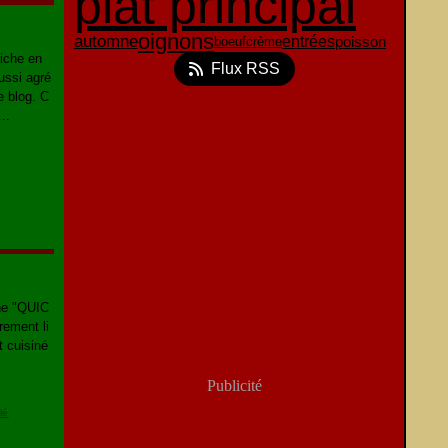
plat principal
oignons
automne
entrées
poisson
boeuf
crème
uiche en
Flux RSS
ussi agré
e blog. C
..
che "QUIC
rement li
t cuisiné
Publicité
lé