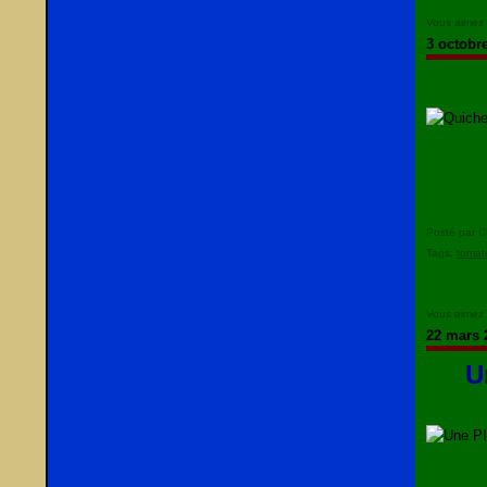
Vous aimez
3 octobr
Posté par C
Tags:
tomat
Vous aimez
22 mars 
U