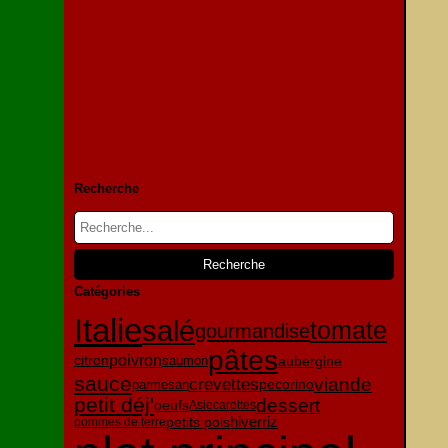
Recherche
Catégories
Italie
salé
tomate
gourmandise
pâtes
citron
poivron
aubergine
saumon
sauce
viande
crevettes
pecorino
parmesan
petit déj'
dessert
oeufs
Asie
carottes
petits pois
hiver
riz
pommes de terre