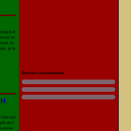
ompagne d
cances en
ssait tro
ps, je te
Derniers commentaires
CH
i bien pra
plit de c
eu comme