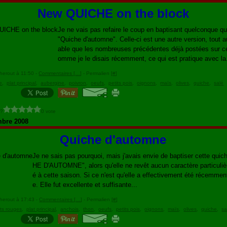
New QUICHE on the block
Je ne vais pas refaire le coup en baptisant quelconque q
"Quiche d'automne". Celle-ci est une autre version, tout a
able que les nombreuses précédentes déjà postées sur c
omme je le disais récemment, ce qui est pratique avec la.
herout à 11:50 -
Commentaires [
…
]
- Permalien [
#
]
e
,
plat principal
,
aubergine
,
poivron
,
oeufs
,
petits pois
,
oignons
,
maïs
,
olives
,
quiche
,
salé
 ?
0 vote
mbre 2008
Quiche d'automne
Je ne sais pas pourquoi, mais j'avais envie de baptiser cette qui
HE D'AUTOMNE", alors qu'elle ne revêt aucun caractère particuliè
é à cette saison. Si ce n'est qu'elle a effectivement été récemmen
e. Elle fut excellente et suffisante...
herout à 17:43 -
Commentaires [
…
]
- Permalien [
#
]
ots rouges
,
plat principal
,
anchois
,
thon
,
oeufs
,
petits pois
,
oignons
,
maïs
,
olives
,
quiche
,
sa