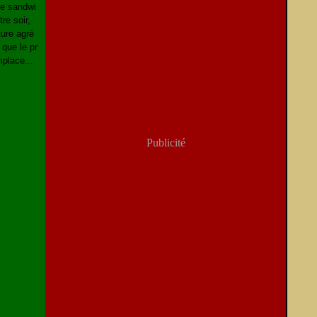
le sandwi
tre soir,
ture agré
 que le pr
mplace...
Publicité