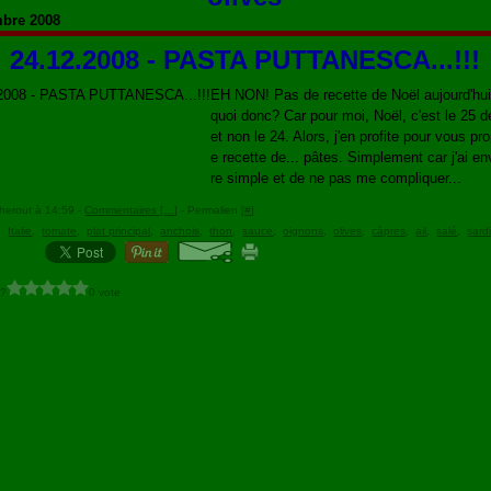
bre 2008
24.12.2008 - PASTA PUTTANESCA...!!!
EH NON! Pas de recette de Noël aujourd'hui
quoi donc? Car pour moi, Noël, c'est le 25 
et non le 24. Alors, j'en profite pour vous pr
e recette de... pâtes. Simplement car j'ai en
re simple et de ne pas me compliquer...
herout à 14:59 -
Commentaires [
…
]
- Permalien [
#
]
,
Italie
,
tomate
,
plat principal
,
anchois
,
thon
,
sauce
,
oignons
,
olives
,
câpres
,
ail
,
salé
,
sard
 ?
0 vote