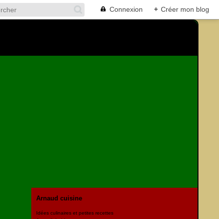
Connexion
+
Créer mon blog
Arnaud cuisine
Idées culinaires et petites recettes