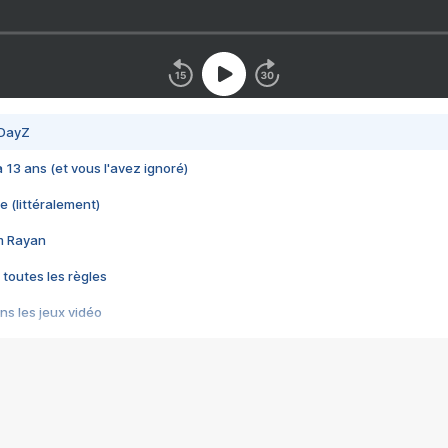
 DayZ
 a 13 ans (et vous l'avez ignoré)
e (littéralement)
im Rayan
 toutes les règles
s les jeux vidéo
us choquant de Rockstar ? - Le scandale BULLY
e plus moche de Steam
du RÊVE tourne au CAUCHEMAR