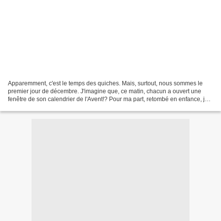
Apparemment, c'est le temps des quiches. Mais, surtout, nous sommes le
premier jour de décembre. J'imagine que, ce matin, chacun a ouvert une
fenêtre de son calendrier de l'Avent!? Pour ma part, retombé en enfance, je
l'ai fait. J'aurai même pu m'offrir...