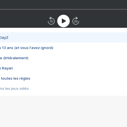
 DayZ
 a 13 ans (et vous l'avez ignoré)
e (littéralement)
im Rayan
 toutes les règles
s les jeux vidéo
us choquant de Rockstar ? - Le scandale BULLY
e plus moche de Steam
du RÊVE tourne au CAUCHEMAR