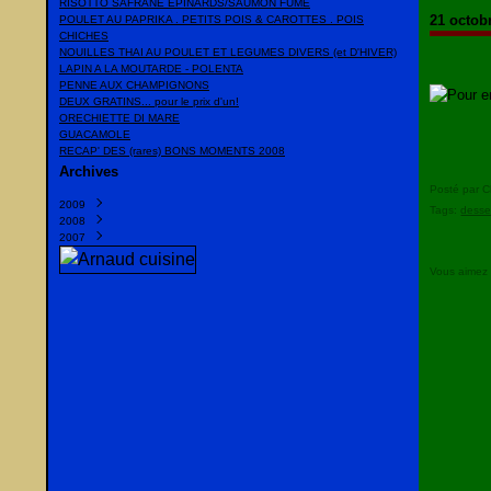
RISOTTO SAFRANE EPINARDS/SAUMON FUME
21 octob
POULET AU PAPRIKA . PETITS POIS & CAROTTES . POIS
CHICHES
NOUILLES THAI AU POULET ET LEGUMES DIVERS (et D'HIVER)
LAPIN A LA MOUTARDE - POLENTA
PENNE AUX CHAMPIGNONS
DEUX GRATINS... pour le prix d'un!
ORECHIETTE DI MARE
GUACAMOLE
RECAP' DES (rares) BONS MOMENTS 2008
Archives
Posté par C
2009
Tags:
desse
2008
Mars
(1)
2007
Février
Décembre
(1)
(23)
Janvier
Novembre
Décembre
(10)
(10)
(20)
Octobre
Novembre
(13)
(22)
Vous aimez
Septembre
Octobre
(35)
(16)
Août
Septembre
(2)
(10)
Juillet
Juillet
(15)
(6)
Juin
Juin
(8)
(38)
Mai
Mai
(9)
(2)
Avril
(13)
Mars
(13)
Février
(14)
Janvier
(16)