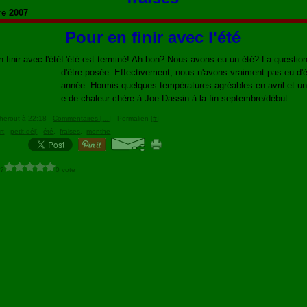
re 2007
Pour en finir avec l'été
L'été est terminé! Ah bon? Nous avons eu un été? La question
d'être posée. Effectivement, nous n'avons vraiment pas eu d'é
année. Hormis quelques températures agréables en avril et u
e de chaleur chère à Joe Dassin à la fin septembre/début...
herout à 22:18 -
Commentaires [
…
]
- Permalien [
#
]
rt
,
petit déj'
,
été
,
fraises
,
menthe
 ?
0 vote