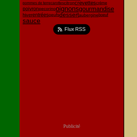
crevettes
citron
crème
pommes de terre
carottes
oignons
gourmandise
poivron
pecorino
dessert
entrées
oeufs
hiver
aubergine
boeuf
sauce
Flux RSS
Publicité