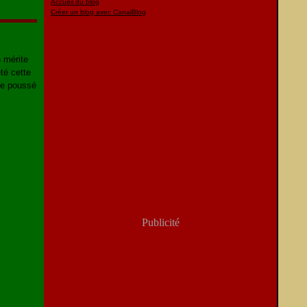
Accueil du blog
Créer un blog avec CanalBlog
 mérite
té cette
ne poussé
Publicité