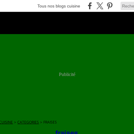
Tous nos blogs cuisine
Publicité
CUISINE
>
CATEGORIES
>
FRAISES
fraises