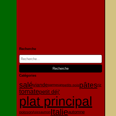
Recherche
Catégories
salé
pâtes
viande
parmesan
petits pois
riz
tomate
petit déj'
plat principal
Italie
automne
poisson
Asie
saumon