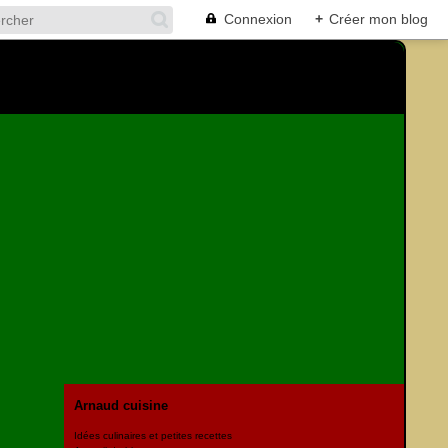
Connexion
+
Créer mon blog
Arnaud cuisine
Idées culinaires et petites recettes