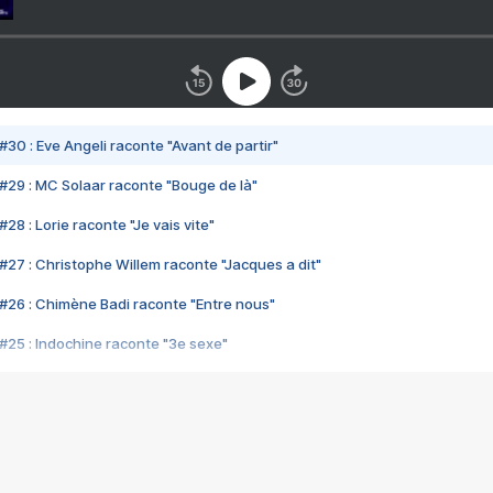
#30 : Eve Angeli raconte "Avant de partir"
#29 : MC Solaar raconte "Bouge de là"
28 : Lorie raconte "Je vais vite"
#27 : Christophe Willem raconte "Jacques a dit"
#26 : Chimène Badi raconte "Entre nous"
#25 : Indochine raconte "3e sexe"
#24 : Zaho raconte "C'est chelou"
#23 : Patrick Bruel raconte "Au café des délices"
#22 : Kyo raconte "Le chemin"