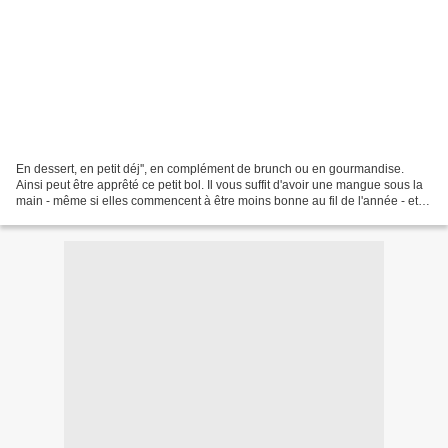
En dessert, en petit déj'', en complément de brunch ou en gourmandise.
Ainsi peut être apprêté ce petit bol. Il vous suffit d'avoir une mangue sous la
main - même si elles commencent à être moins bonne au fil de l'année - et
un peu de pain d'épice. Pour...