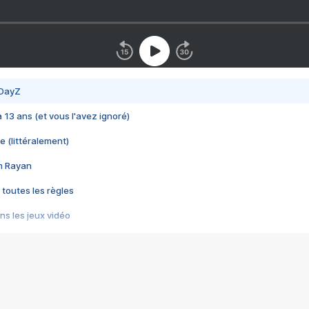
 DayZ
 a 13 ans (et vous l'avez ignoré)
e (littéralement)
im Rayan
 toutes les règles
s les jeux vidéo
us choquant de Rockstar ? - Le scandale BULLY
e plus moche de Steam
du RÊVE tourne au CAUCHEMAR