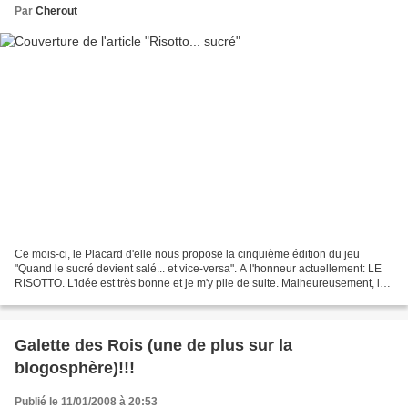
Par
Cherout
Ce mois-ci, le Placard d'elle nous propose la cinquième édition du jeu
"Quand le sucré devient salé... et vice-versa". A l'honneur actuellement: LE
RISOTTO. L'idée est très bonne et je m'y plie de suite. Malheureusement, les
photos ne sont pas à la hauteur......
Galette des Rois (une de plus sur la
blogosphère)!!!
Publié le 11/01/2008 à 20:53