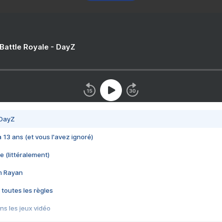
 Battle Royale - DayZ
 DayZ
 a 13 ans (et vous l'avez ignoré)
e (littéralement)
im Rayan
 toutes les règles
s les jeux vidéo