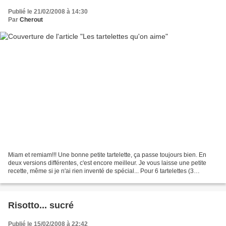
Publié le 21/02/2008 à 14:30
Par
Cherout
Miam et remiam!!! Une bonne petite tartelette, ça passe toujours bien. En
deux versions différentes, c'est encore meilleur. Je vous laisse une petite
recette, même si je n'ai rien inventé de spécial... Pour 6 tartelettes (3
abricots, 3 pruneaux) on achète:...
Risotto... sucré
Publié le 15/02/2008 à 22:42