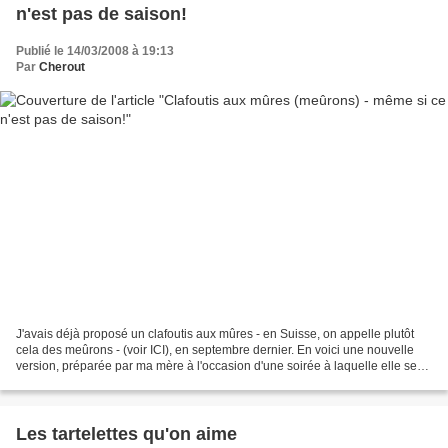
n'est pas de saison!
Publié le 14/03/2008 à 19:13
Par
Cherout
J'avais déjà proposé un clafoutis aux mûres - en Suisse, on appelle plutôt
cela des meûrons - (voir ICI), en septembre dernier. En voici une nouvelle
version, préparée par ma mère à l'occasion d'une soirée à laquelle elle se
rendait. C'était bon, mais...
Les tartelettes qu'on aime