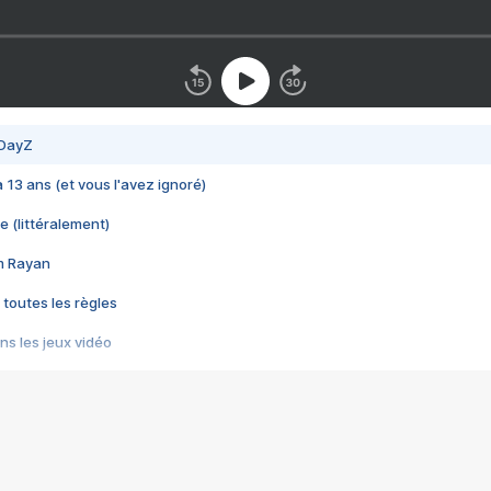
 DayZ
 a 13 ans (et vous l'avez ignoré)
e (littéralement)
im Rayan
 toutes les règles
s les jeux vidéo
us choquant de Rockstar ? - Le scandale BULLY
e plus moche de Steam
du RÊVE tourne au CAUCHEMAR