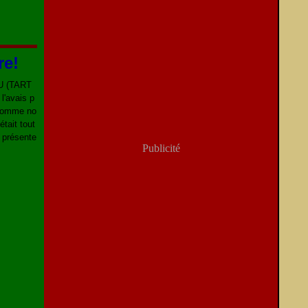
re!
AU (TART
l'avais p
 comme no
était tout
 présente
Publicité