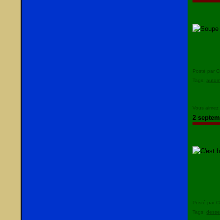
Posté par C
Tags:
auto
Vous aimez
2 septem
Posté par C
Tags:
desse