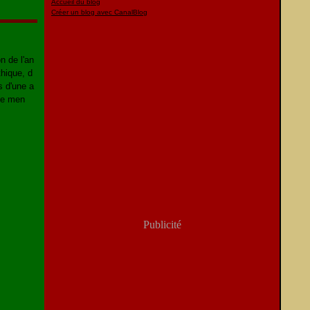
Accueil du blog
Créer un blog avec CanalBlog
n de l'an
thique, d
s d'une a
 Le men
Publicité