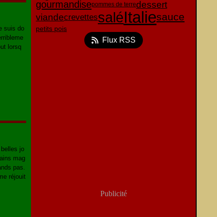
gourmandise
dessert
pommes de terre
Italie
salé
sauce
viande
crevettes
e suis do
petits pois
erribleme
Flux RSS
ut lorsq
belles jo
tains mag
ands pas.
me réjouit
Publicité