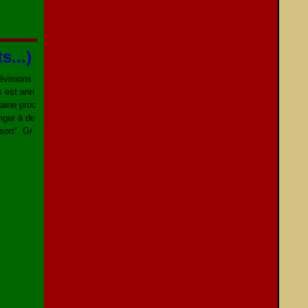
...)
révisions
s est ann
aine proc
nger à de
ison". Gr
.