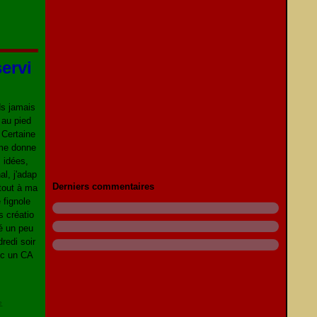
servi
ds jamais
 au pied
. Certaine
me donne
 idées,
al, j'adap
Derniers commentaires
 tout à ma
 fignole
s créatio
é un peu
dredi soir
ec un CA
e