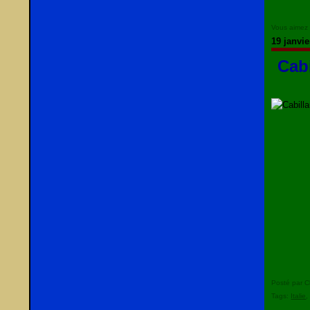
Vous aimez
19 janvie
Cabi
Posté par C
Tags:
Italie