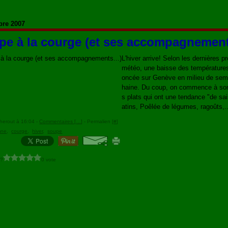
bre 2007
pe à la courge (et ses accompagnements
L'hiver arrive! Selon les dernières p
météo, une baisse des température
oncée sur Genève en milieu de sem
haine. Du coup, on commence à so
s plats qui ont une tendance "de sa
atins, Poêlée de légumes, ragoûts,..
herout à 16:04 -
Commentaires [
…
]
- Permalien [
#
]
mne
,
courge
,
hiver
,
soupe
 ?
0 vote