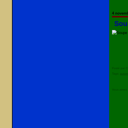
4 novem
Sou
Posté par C
Tags:
auto
Vous aimez