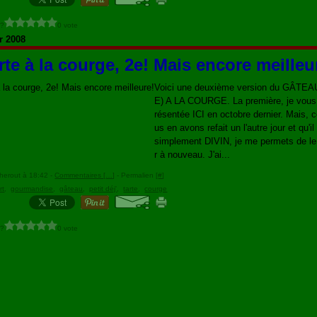
 ?
0 vote
r 2008
rte à la courge, 2e! Mais encore meilleu
Voici une deuxième version du GÂTE
E) A LA COURGE. La première, je vous 
résentée ICI en octobre dernier. Mais,
us en avons refait un l'autre jour et qu'il 
simplement DIVIN, je me permets de le
r à nouveau. J'ai...
herout à 18:42 -
Commentaires [
…
]
- Permalien [
#
]
rt
,
gourmandise
,
gâteau
,
petit déj'
,
tarte
,
courge
 ?
0 vote