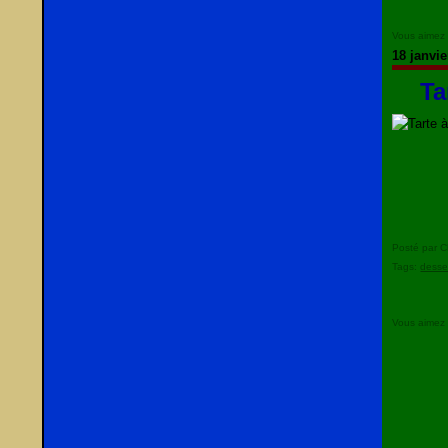
Vous aimez
18 janvie
Ta
Posté par C
Tags:
desse
Vous aimez