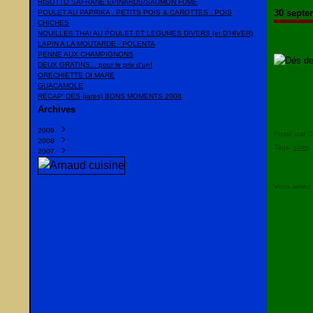
RISOTTO SAFRANE EPINARDS/SAUMON FUME
30 septe
POULET AU PAPRIKA . PETITS POIS & CAROTTES . POIS
CHICHES
NOUILLES THAI AU POULET ET LEGUMES DIVERS (et D'HIVER)
LAPIN A LA MOUTARDE - POLENTA
PENNE AUX CHAMPIGNONS
DEUX GRATINS... pour le prix d'un!
ORECHIETTE DI MARE
GUACAMOLE
RECAP' DES (rares) BONS MOMENTS 2008
Archives
2009
Posté par C
2008
Mars
(1)
Tags:
curry
2007
Février
Décembre
(1)
(23)
Janvier
Novembre
Décembre
(10)
(10)
(20)
Octobre
Novembre
(13)
(22)
Septembre
Octobre
(35)
(16)
Vous aimez
Août
Septembre
(2)
(10)
Juillet
Juillet
(15)
(6)
Juin
Juin
(8)
(38)
Mai
Mai
(9)
(2)
Avril
(13)
Mars
(13)
Février
(14)
Janvier
(16)