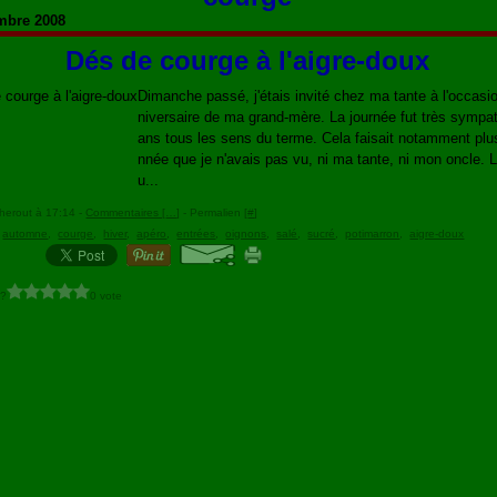
mbre 2008
Dés de courge à l'aigre-doux
Dimanche passé, j'étais invité chez ma tante à l'occasio
niversaire de ma grand-mère. La journée fut très sympa
ans tous les sens du terme. Cela faisait notamment plu
nnée que je n'avais pas vu, ni ma tante, ni mon oncle.
u...
herout à 17:14 -
Commentaires [
…
]
- Permalien [
#
]
,
automne
,
courge
,
hiver
,
apéro
,
entrées
,
oignons
,
salé
,
sucré
,
potimarron
,
aigre-doux
 ?
0 vote