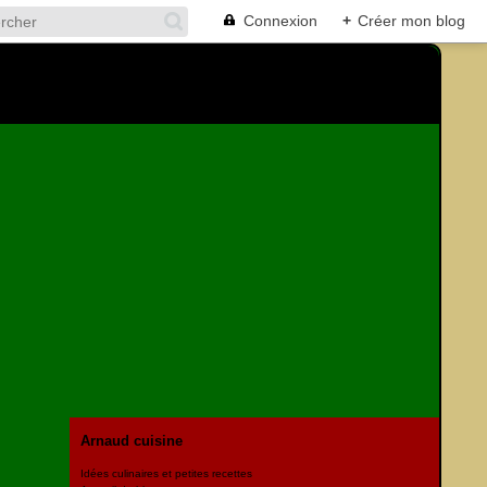
Connexion
+
Créer mon blog
Arnaud cuisine
Idées culinaires et petites recettes