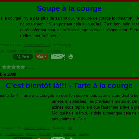
Soupe à la courge
Il n'y a pas plus de saison qu'une soupe de courge (potimarron)! J
nc totalement "in" en postant cela aujourd'hui. C'est bon, sain et t
nt réconfortant pour les soirées automnales qui s'annoncent. Surto
u'elles sont fraîches et,...
herout à 11:40 -
Commentaires [
…
]
- Permalien [
#
]
mne
,
courge
,
marrons
,
soupe
,
potimarron
 ?
0 vote
bre 2008
C'est bientôt là!!! - Tarte à la courge
Bien que l'on espère tous avoir encore droit à de 
urnées ensoleillées, les prévisions météo et cer
azines nous rappellent que l'automne arrive à gr
Moi qui hais le froid, je dois avouer que cela ne 
pas vraiment. Cela...
herout à 15:25 -
Commentaires [
…
]
- Permalien [
#
]
rt
,
gourmandise
,
gâteau
,
petit déj'
,
tarte
,
automne
,
courge