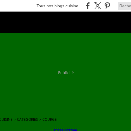
Tous nos blogs cuisine
Publicité
CUISINE
>
CATEGORIES
>
COURGE
courge