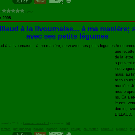
 ?
0 vote
r 2008
llaud à la livournaise... à ma manière; 
avec ses petits légumes
Je ne pren
une recette
de la lettre
s peuvent 
r de vagues
mais, au fin
te toujours
manière. Je
mes propre
ns. Ca a ét
le cas, ven
dernier, av
BILLAUD...
herout à 21:46 -
Commentaires [
…
]
- Permalien [
#
]
,
tomate
,
plat principal
,
poivron
,
poisson
,
sauce
,
courge
,
courgettes
,
cabillaud
,
oignons
,
rav