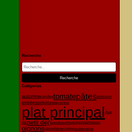
Recherche
Catégories
pâtes
tomate
automne
poisson
carottes
entrées
poivron
pecorino
plat principal
Asie
petit déj'
oeufs
riz
parmesan
boeuf
saumon
oignons
citron
hiver
aubergine
crème