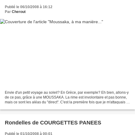
Publié le 06/10/2008 à 16:12
Par
Cherout
Envie d'un petit voyage au soleil? En Grèce, par exemple? Eh bien, allons-y
de ce pas, grâce à une MOUSSAKA. La rime est involontaire et pas bonne,
mais ce sont les aléas du "direct". C'est la première fois que je m'attaquais à
ce plat, qui m'attirait...
Rondelles de COURGETTES PANEES
Publié le 01/10/2008 à 00:01