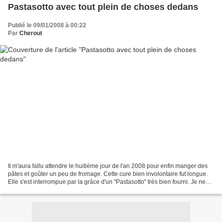
Pastasotto avec tout plein de choses dedans
Publié le 09/01/2008 à 00:22
Par
Cherout
Il m'aura fallu attendre le huitième jour de l'an 2008 pour enfin manger des
pâtes et goûter un peu de fromage. Cette cure bien involontaire fut longue.
Elle s'est interrompue par la grâce d'un "Pastasotto" très bien fourni. Je ne
vous (re)raconte pas...