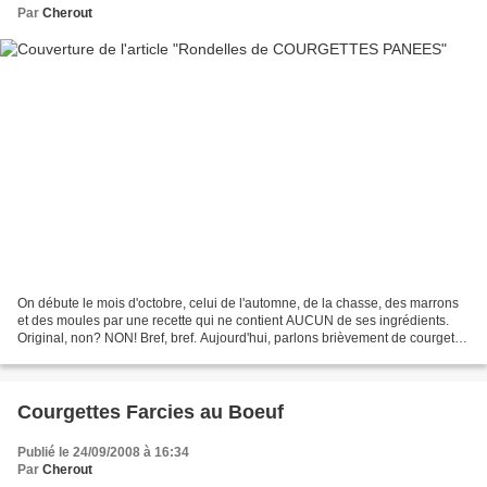
Par
Cherout
On débute le mois d'octobre, celui de l'automne, de la chasse, des marrons
et des moules par une recette qui ne contient AUCUN de ses ingrédients.
Original, non? NON! Bref, bref. Aujourd'hui, parlons brièvement de courgette.
C'est un légume que l'on peut...
Courgettes Farcies au Boeuf
Publié le 24/09/2008 à 16:34
Par
Cherout