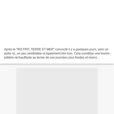
Après le "RIZ FRIT, TERRE ET MER" concocté il y a quelques jours, voici un
autre riz, un peu semblable et également très bon. Cela constitue une bonne
plâtrée réchauffante au terme de ces journées plus froides et moins
enthousiasmantes que l'on vit actuellement....