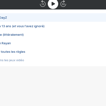
 DayZ
 a 13 ans (et vous l'avez ignoré)
e (littéralement)
im Rayan
 toutes les règles
s les jeux vidéo
us choquant de Rockstar ? - Le scandale BULLY
e plus moche de Steam
du RÊVE tourne au CAUCHEMAR
pendant 8 heures
it… à tort