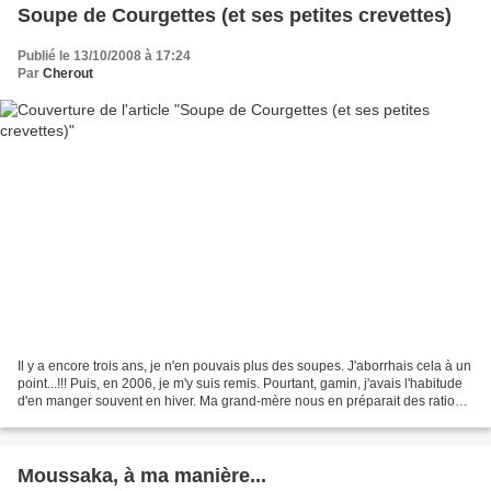
Soupe de Courgettes (et ses petites crevettes)
Publié le 13/10/2008 à 17:24
Par
Cherout
Il y a encore trois ans, je n'en pouvais plus des soupes. J'aborrhais cela à un
point...!!! Puis, en 2006, je m'y suis remis. Pourtant, gamin, j'avais l'habitude
d'en manger souvent en hiver. Ma grand-mère nous en préparait des rations.
Accompagnée d'un...
Moussaka, à ma manière...