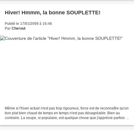
Hiver! Hmmm, la bonne SOUPLETTE!
Publié le 17/01/2008 à 16:46
Par
Cherout
Même si l'hiver actuel n'est pas trop rigoureux, force est de reconnaître qu'un
bon plat bien chaud de temps en temps n'est pas désagréable. Bien au
contraire. La soupe, si populaire, est quelque chose que j'apprécie parfois -
sous-entendu: faut pas m'en...