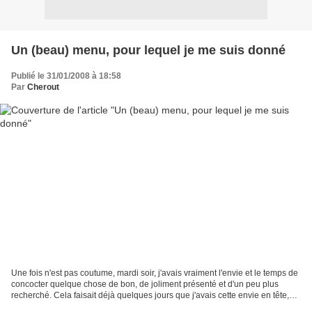
Un (beau) menu, pour lequel je me suis donné
Publié le 31/01/2008 à 18:58
Par
Cherout
Une fois n'est pas coutume, mardi soir, j'avais vraiment l'envie et le temps de
concocter quelque chose de bon, de joliment présenté et d'un peu plus
recherché. Cela faisait déjà quelques jours que j'avais cette envie en tête,
mais il y avait toujours...