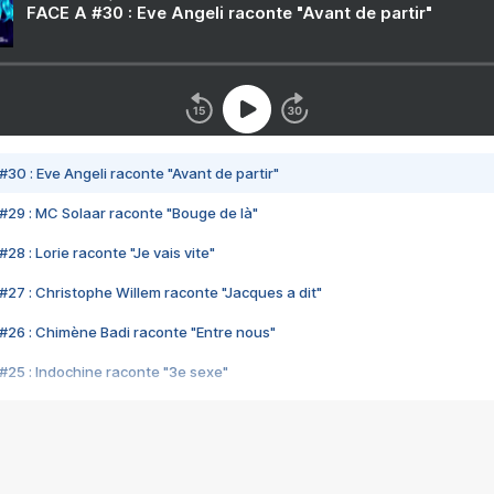
FACE A #30 : Eve Angeli raconte "Avant de partir"
#30 : Eve Angeli raconte "Avant de partir"
#29 : MC Solaar raconte "Bouge de là"
28 : Lorie raconte "Je vais vite"
#27 : Christophe Willem raconte "Jacques a dit"
#26 : Chimène Badi raconte "Entre nous"
#25 : Indochine raconte "3e sexe"
#24 : Zaho raconte "C'est chelou"
#23 : Patrick Bruel raconte "Au café des délices"
#22 : Kyo raconte "Le chemin"