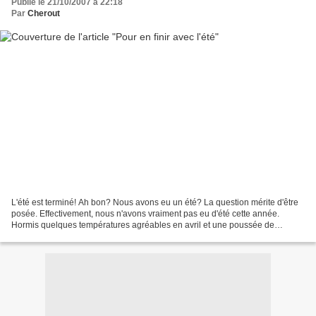
Publié le 21/10/2007 à 22:18
Par
Cherout
L'été est terminé! Ah bon? Nous avons eu un été? La question mérite d'être
posée. Effectivement, nous n'avons vraiment pas eu d'été cette année.
Hormis quelques températures agréables en avril et une poussée de
chaleur chère à Joe Dassin à la fin septembre/début...