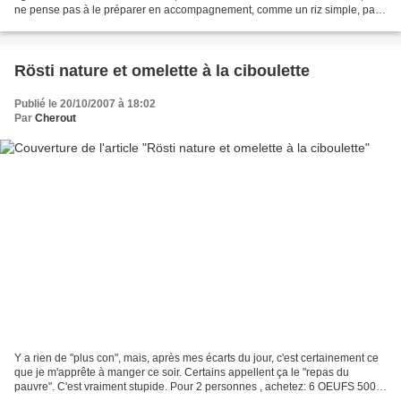
ne pense pas à le préparer en accompagnement, comme un riz simple, par
exemple. L'autre soir, ayant de belles...
Rösti nature et omelette à la ciboulette
Publié le 20/10/2007 à 18:02
Par
Cherout
Y a rien de "plus con", mais, après mes écarts du jour, c'est certainement ce
que je m'apprête à manger ce soir. Certains appellent ça le "repas du
pauvre". C'est vraiment stupide. Pour 2 personnes , achetez: 6 OEUFS 500 g
de POMMES DE TERRE Quelques...