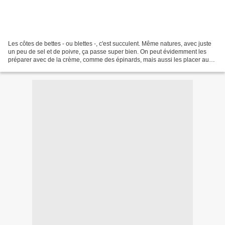
Les côtes de bettes - ou blettes -, c'est succulent. Même natures, avec juste
un peu de sel et de poivre, ça passe super bien. On peut évidemment les
préparer avec de la crème, comme des épinards, mais aussi les placer au
four. C'est ainsi que je les...