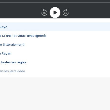
 DayZ
 a 13 ans (et vous l'avez ignoré)
e (littéralement)
im Rayan
 toutes les règles
s les jeux vidéo
us choquant de Rockstar ? - Le scandale BULLY
e plus moche de Steam
du RÊVE tourne au CAUCHEMAR
pendant 8 heures