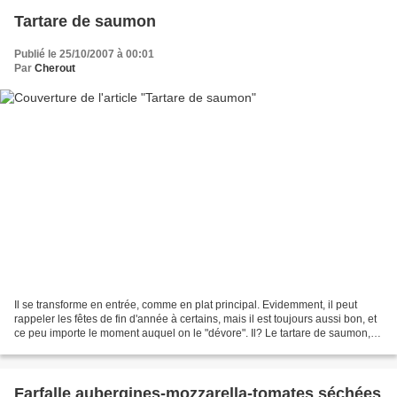
Tartare de saumon
Publié le 25/10/2007 à 00:01
Par
Cherout
Il se transforme en entrée, comme en plat principal. Evidemment, il peut
rappeler les fêtes de fin d'année à certains, mais il est toujours aussi bon, et
ce peu importe le moment auquel on le "dévore". Il? Le tartare de saumon,
bien sûr!!! Profitant des...
Farfalle aubergines-mozzarella-tomates séchées