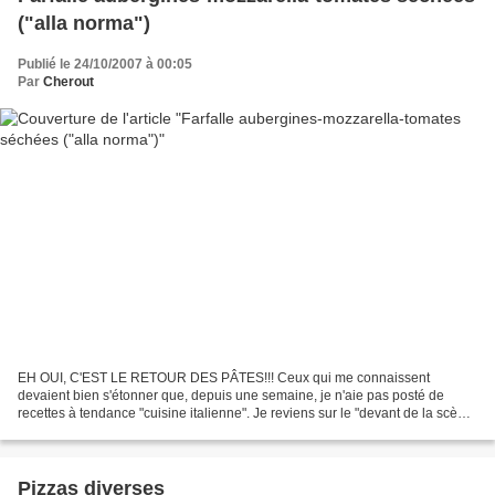
("alla norma")
Publié le 24/10/2007 à 00:05
Par
Cherout
EH OUI, C'EST LE RETOUR DES PÂTES!!! Ceux qui me connaissent
devaient bien s'étonner que, depuis une semaine, je n'aie pas posté de
recettes à tendance "cuisine italienne". Je reviens sur le "devant de la scène
transalpine" maintenant, tout de suite......
Pizzas diverses