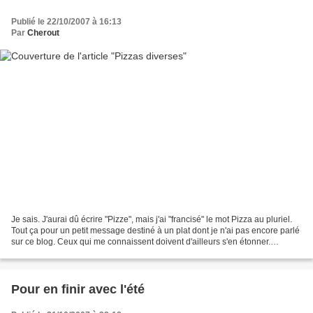
Publié le 22/10/2007 à 16:13
Par
Cherout
Je sais. J'aurai dû écrire "Pizze", mais j'ai "francisé" le mot Pizza au pluriel.
Tout ça pour un petit message destiné à un plat dont je n'ai pas encore parlé
sur ce blog. Ceux qui me connaissent doivent d'ailleurs s'en étonner.
Comme les pâtes, la pizza...
Pour en finir avec l'été