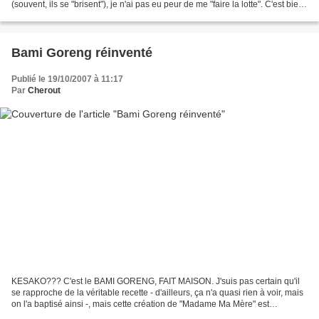
(souvent, ils se "brisent"), je n'ai pas eu peur de me "faire la lotte". C'est bien
meilleur qu'un fade cabillaud...
Bami Goreng réinventé
Publié le 19/10/2007 à 11:17
Par
Cherout
KESAKO??? C'est le BAMI GORENG, FAIT MAISON. J'suis pas certain qu'il
se rapproche de la véritable recette - d'ailleurs, ça n'a quasi rien à voir, mais
on l'a baptisé ainsi -, mais cette création de "Madame Ma Mère" est
succulente à chaque fois. Lors...