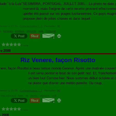
SESIMBRA, PORTUGAL, JUILLET 2005... La photo ne date 
moment-là, mais l'origine de cette recette provient effectiveme
uperbe été passé sur les plages lusitaniennes. Ce pays magni
propose plein de jolies choses et dans lequel...
herout à 13:15 -
Commentaires [
…
]
- Permalien [
#
]
e
,
tomates
,
entrées
,
oignons
,
salé
,
Portugal
 ?
0 vote
re 2008
Riz Venere, façon Risotto
Le beau temps inonde Genève. Après une matinée couverte
il est venu pointer le bout de son petit nez. Et, franchement
un bien fou! Comme hier. Nous sommes début octobre et c
rai plaisir que d'avoir une météo pareille. Du coup,...
herout à 15:35 -
Commentaires [
…
]
- Permalien [
#
]
,
plat principal
,
Asie
,
riz
,
risotto
,
oignons
,
salé
 ?
0 vote
e 2008