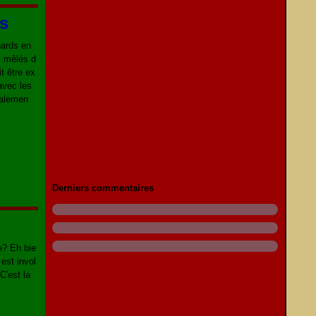
ds
nards en
, mêlés d
t être ex
 avec les
inalemen
Derniers commentaires
e? Eh bie
est invol
C'est la