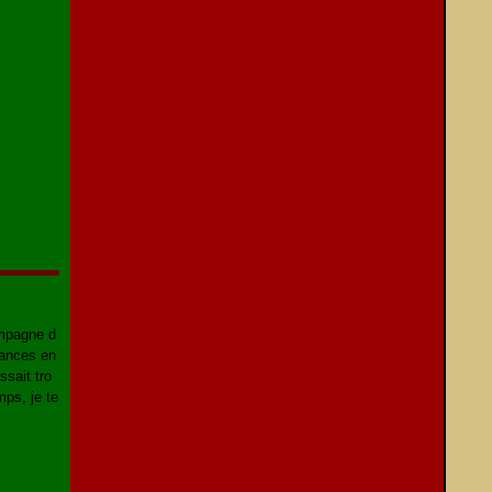
ompagne d
cances en
ssait tro
ps, je te