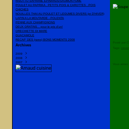
RISOTTO SAFRANE EPINARDS/SAUMON FUME
POULET AU PAPRIKA . PETITS POIS & CAROTTES . POIS
CHICHES
NOUILLES THAI AU POULET ET LEGUMES DIVERS (et D'HIVER)
LAPIN A LA MOUTARDE - POLENTA
PENNE AUX CHAMPIGNONS
DEUX GRATINS... pour le prix d'un!
ORECHIETTE DI MARE
GUACAMOLE
RECAP' DES (rares) BONS MOMENTS 2008
Posté par C
Archives
Tags:
creve
2009
2008
Mars
(1)
2007
Février
Décembre
(1)
(23)
Vous aimez
Janvier
Novembre
Décembre
(10)
(10)
(20)
Octobre
Novembre
(13)
(22)
Septembre
Octobre
(35)
(16)
Août
Septembre
(2)
(10)
Juillet
Juillet
(15)
(6)
Juin
Juin
(8)
(38)
Mai
Mai
(9)
(2)
Avril
(13)
Mars
(13)
Février
(14)
Janvier
(16)