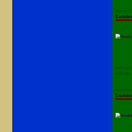
Vous aimez
2 octobr
Posté par C
Tags:
Italie
Vous aimez
1 octobr