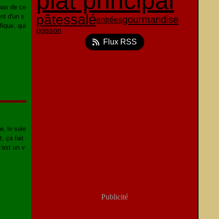
plat principal
pas de ce
salé
pâtes
nt d'un s
gourmandise
entrées
fique, qui
poisson
Flux RSS
, le sole
, ça fait
'est un v
Publicité