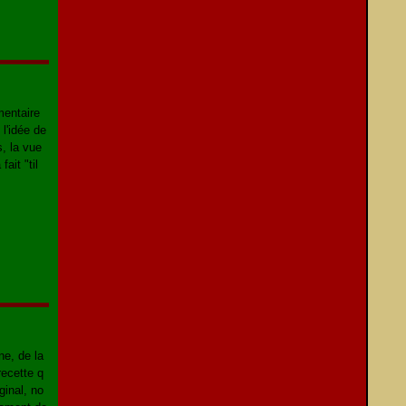
mentaire
 l'idée de
s, la vue
fait "til
ne, de la
ecette q
ginal, no