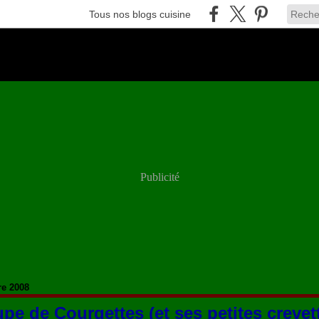
Tous nos blogs cuisine
Publicité
re 2008
pe de Courgettes (et ses petites crevet