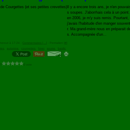
Il y a encore trois ans, je n'en pouvai
s soupes. J'aborrhais cela à un point..
en 2006, je m'y suis remis. Pourtant,
j'avais l'habitude d'en manger souven
r. Ma grand-mère nous en préparait de
s. Accompagnée d'un...
herout à 17:24 -
Commentaires [
…
]
- Permalien [
#
]
ttes
,
automne
,
courgettes
,
hiver
,
soupe
,
basilic
 ?
0 vote