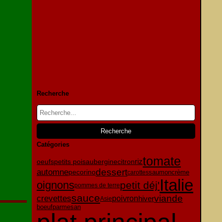
Recherche
Catégories
tomate
oeufs
citron
petits pois
aubergine
riz
dessert
automne
pecorino
crème
carottes
saumon
Italie
oignons
petit déj'
pommes de terre
sauce
viande
crevettes
poivron
hiver
Asie
parmesan
boeuf