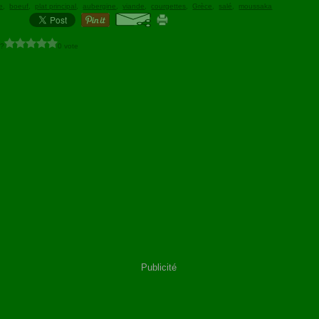
e
,
boeuf
,
plat principal
,
aubergine
,
viande
,
courgettes
,
Grèce
,
salé
,
moussaka
 ?
0 vote
Publicité