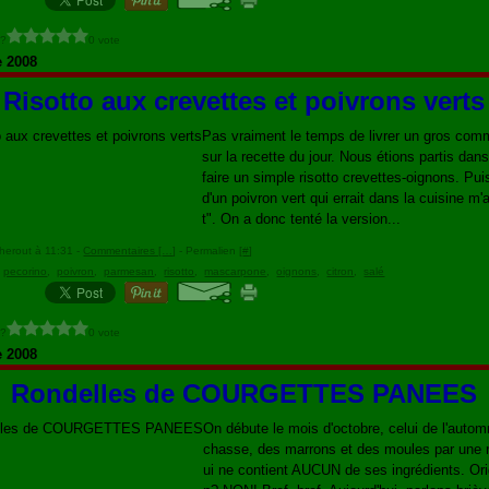
 ?
0 vote
e 2008
Risotto aux crevettes et poivrons verts
Pas vraiment le temps de livrer un gros com
sur la recette du jour. Nous étions partis dans
faire un simple risotto crevettes-oignons. Pui
d'un poivron vert qui errait dans la cuisine m'a 
t". On a donc tenté la version...
herout à 11:31 -
Commentaires [
…
]
- Permalien [
#
]
,
pecorino
,
poivron
,
parmesan
,
risotto
,
mascarpone
,
oignons
,
citron
,
salé
 ?
0 vote
e 2008
Rondelles de COURGETTES PANEES
On débute le mois d'octobre, celui de l'autom
chasse, des marrons et des moules par une r
ui ne contient AUCUN de ses ingrédients. Ori