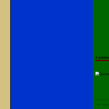
3 octobr
Posté par C
Tags:
tomat