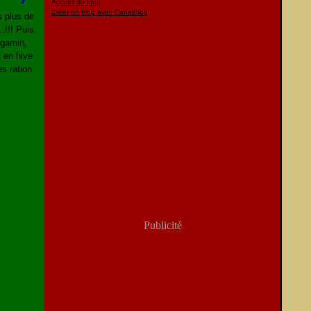
Accueil du blog
Créer un blog avec CanalBlog
s plus de
.!!! Puis,
 gamin,
t en hive
s ration
Publicité