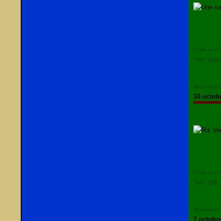
Posté par C
Tags:
salad
Vous aimez
10 octob
Posté par C
Tags:
Italie
Vous aimez
7 octobr