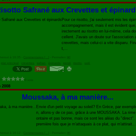
isotto Safrané aux Crevettes et épinar
Pour ce risotto, j'ai seulement mis les épi
accompagnement, mais il est évident que
irectement au risotto en lui-même, cela doi
cellent. J'avais un doute sur l'association
crevettes, mais celui-ci a vite disparu. F
t,...
herout à 16:35 -
Commentaires [
…
]
- Permalien [
#
]
,
plat principal
,
crevettes
,
safran
,
épinards
,
persil
,
risotto
,
salé
 ?
0 vote
e 2008
Moussaka, à ma manière...
Envie d'un petit voyage au soleil? En Grèce, par exempl
n, allons-y de ce pas, grâce à une MOUSSAKA. La rime 
ontaire et pas bonne, mais ce sont les aléas du "direct". 
première fois que je m'attaquais à ce plat, qui m'attirait...
herout à 16:12 -
Commentaires [
…
]
- Permalien [
#
]