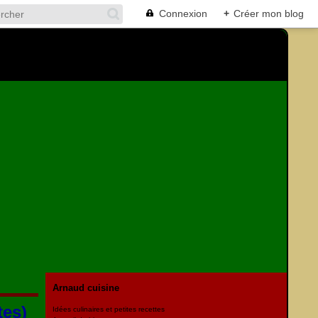
Connexion
+
Créer mon blog
Arnaud cuisine
tes)
Idées culinaires et petites recettes