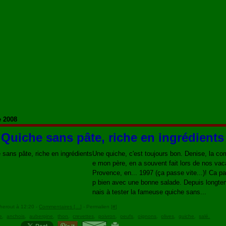
e 2008
Quiche sans pâte, riche en ingrédients
Une quiche, c'est toujours bon. Denise, la c
e mon père, en a souvent fait lors de nos va
Provence, en... 1997 (ça passe vite...)! Ca pa
p bien avec une bonne salade. Depuis longtem
nais à tester la fameuse quiche sans...
herout à 12:20 -
Commentaires [
…
]
- Permalien [
#
]
e
,
anchois
,
aubergine
,
thon
,
crevettes
,
poivron
,
oeufs
,
oignons
,
olives
,
quiche
,
salé.