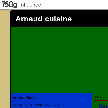
Arnaud cuisine
13 octob
Articles récents
Sou
C'est l'HEURE DE LA PAUSE (définitive?)