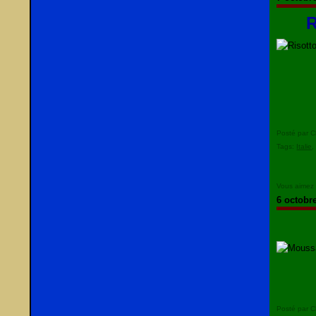
R
Posté par C
Tags:
Italie
Vous aimez
6 octobr
Posté par C