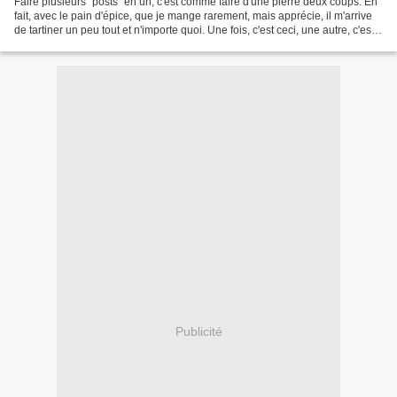
Faire plusieurs "posts" en un, c'est comme faire d'une pierre deux coups. En
fait, avec le pain d'épice, que je mange rarement, mais apprécie, il m'arrive
de tartiner un peu tout et n'importe quoi. Une fois, c'est ceci, une autre, c'est
cela. Pour ce...
Publicité