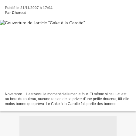
Publié le 21/11/2007 à 17:04
Par
Cherout
Novembre... Il est venu le moment d'allumer le four. Et même si celui-ci est
au bout du rouleau, aucune raison de se priver d'une petite douceur, fût-elle
moins bonne que prévu. Le Cake à la Carotte fait partie des bonnes
gourmandises. De temps en temps,...