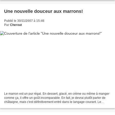
Une nouvelle douceur aux marrons!
Publié le 30/11/2007 à 15:46
Par
Cherout
Le marron est un pur régal. En dessert, glacé, en crème ou même à manger
comme ça, il offre un goût incomparable. En fait, je devrai plutôt parler de
châtaigne, mais c'est définitivement entré dans le langage courant. Le
marron, disais-je donc, est quelque...