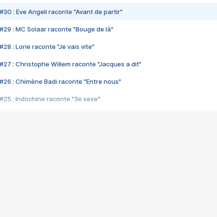
#30 : Eve Angeli raconte "Avant de partir"
#29 : MC Solaar raconte "Bouge de là"
28 : Lorie raconte "Je vais vite"
#27 : Christophe Willem raconte "Jacques a dit"
#26 : Chimène Badi raconte "Entre nous"
#25 : Indochine raconte "3e sexe"
#24 : Zaho raconte "C'est chelou"
#23 : Patrick Bruel raconte "Au café des délices"
#22 : Kyo raconte "Le chemin"
#21 : Nolwenn Leroy raconte "Cassé"
#20 : Patrick Hernandez raconte "Born to be alive"
#19 : Lorie raconte "Près de moi"