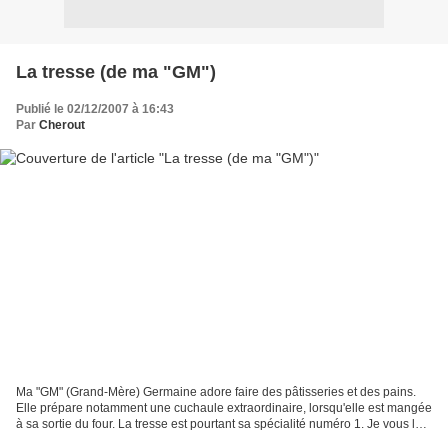
La tresse (de ma "GM")
Publié le 02/12/2007 à 16:43
Par
Cherout
Ma "GM" (Grand-Mère) Germaine adore faire des pâtisseries et des pains.
Elle prépare notamment une cuchaule extraordinaire, lorsqu'elle est mangée
à sa sortie du four. La tresse est pourtant sa spécialité numéro 1. Je vous la
présente ici. Elle en prépare...