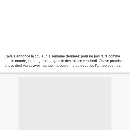
J'avais annoncé la couleur la semaine dernière: pour ne pas faire comme
tout le monde, je mangerai ma galette des rois ce vendredi. Chose promise,
chose due! Après avoir mangé ma couronne au début de l'année et en avoir
également dégusté une de boulangerie,...