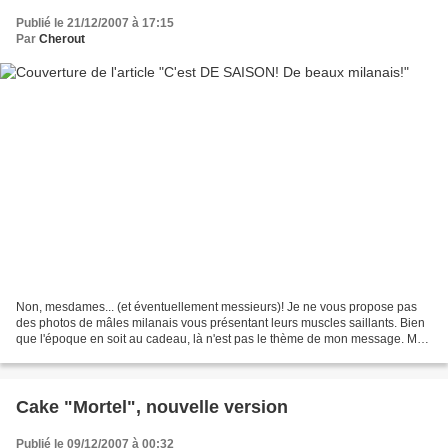
Publié le 21/12/2007 à 17:15
Par
Cherout
Non, mesdames... (et éventuellement messieurs)! Je ne vous propose pas
des photos de mâles milanais vous présentant leurs muscles saillants. Bien
que l'époque en soit au cadeau, là n'est pas le thème de mon message. Mes
milanais à moi sont des biscuits....
Cake "Mortel", nouvelle version
Publié le 09/12/2007 à 00:32