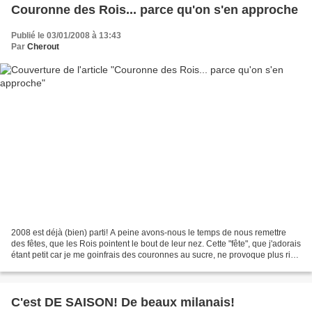
Couronne des Rois... parce qu'on s'en approche
Publié le 03/01/2008 à 13:43
Par
Cherout
2008 est déjà (bien) parti! A peine avons-nous le temps de nous remettre
des fêtes, que les Rois pointent le bout de leur nez. Cette "fête", que j'adorais
étant petit car je me goinfrais des couronnes au sucre, ne provoque plus rien
de spécial en moi,...
C'est DE SAISON! De beaux milanais!