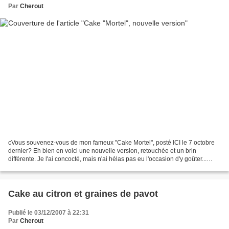
Par
Cherout
cVous souvenez-vous de mon fameux "Cake Mortel", posté ICI le 7 octobre
dernier? Eh bien en voici une nouvelle version, retouchée et un brin
différente. Je l'ai concocté, mais n'ai hélas pas eu l'occasion d'y goûter...
Mais on ne m'en a dit que du bien,...
Cake au citron et graines de pavot
Publié le 03/12/2007 à 22:31
Par
Cherout