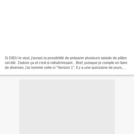
Si DIEU le veut, j'aurais la possibilité de préparer plusieurs salade de pâtes
cet été. J'adore ça et c'est si rafraîchissant... Bref, puisque je compte en faire
de diverses, j'ai nommé celle-ci "Version 1". Il y a une quinzaine de jours,
profitant d'une...