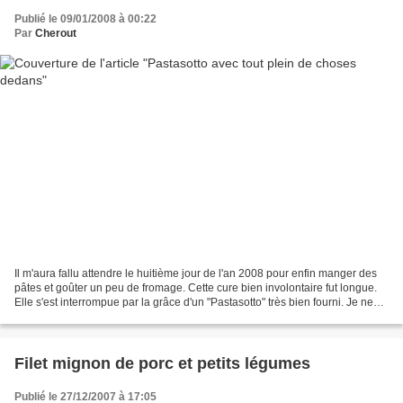
Publié le 09/01/2008 à 00:22
Par
Cherout
Il m'aura fallu attendre le huitième jour de l'an 2008 pour enfin manger des
pâtes et goûter un peu de fromage. Cette cure bien involontaire fut longue.
Elle s'est interrompue par la grâce d'un "Pastasotto" très bien fourni. Je ne
vous (re)raconte pas...
Filet mignon de porc et petits légumes
Publié le 27/12/2007 à 17:05