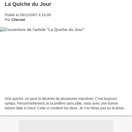
La Quiche du Jour
Publié le 28/11/2007 à 16:00
Par
Cherout
Une quiche, on peut la décliner de plusieures manières. C'est toujours
sympa. Personnellement, je la préfère sans pâte, mais avec une bonne
liaison faite à l'oeuf. Celle-ci contient les deux. Je n'ai hélas pas eu le temps
de la goûter, car je l'ai préparée...