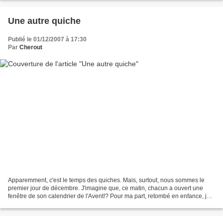
Une autre quiche
Publié le 01/12/2007 à 17:30
Par
Cherout
Apparemment, c'est le temps des quiches. Mais, surtout, nous sommes le
premier jour de décembre. J'imagine que, ce matin, chacun a ouvert une
fenêtre de son calendrier de l'Avent!? Pour ma part, retombé en enfance, je
l'ai fait. J'aurai même pu m'offrir...