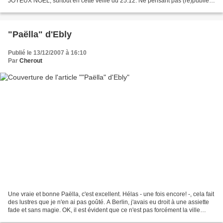
JOYEUX NOEL, surtout en cette veille du 25.12. Ne pensant pas (re)publier
de recettes d'ici-là, c'est donc avec...
"Paëlla" d'Ebly
Publié le 13/12/2007 à 16:10
Par
Cherout
Une vraie et bonne Paëlla, c'est excellent. Hélas - une fois encore! -, cela fait
des lustres que je n'en ai pas goûté. A Berlin, j'avais eu droit à une assiette
fade et sans magie. OK, il est évident que ce n'est pas forcément la ville
idéale pour manger...