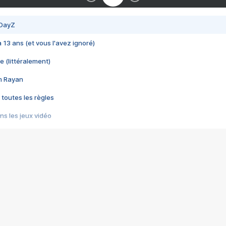
 DayZ
 a 13 ans (et vous l'avez ignoré)
e (littéralement)
im Rayan
 toutes les règles
s les jeux vidéo
us choquant de Rockstar ? - Le scandale BULLY
e plus moche de Steam
du RÊVE tourne au CAUCHEMAR
pendant 8 heures
it… à tort
umiliés par un jeu vidéo