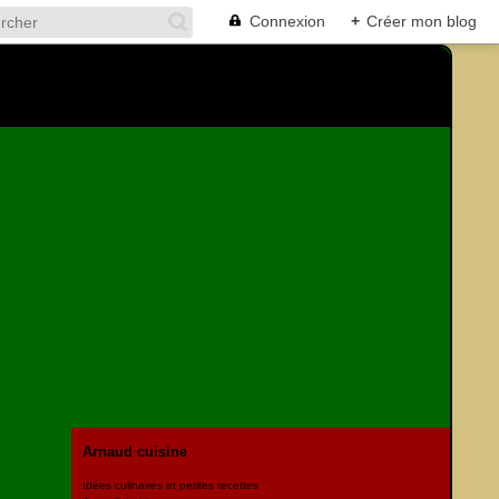
Connexion
+
Créer mon blog
Arnaud cuisine
Idées culinaires et petites recettes