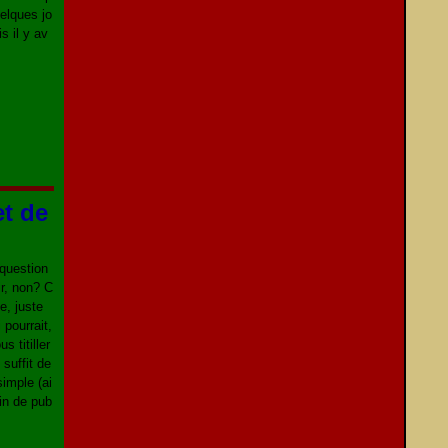
uelques jo
s il y av
et de
question
ir, non? C
e, juste
 pourrait,
us titiller
l suffit de
simple (ai
oin de pub