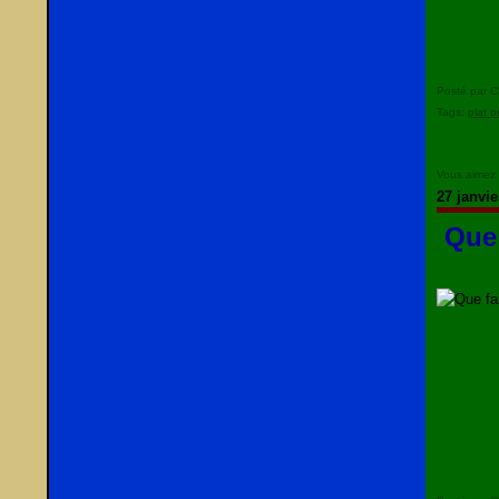
Posté par C
Tags:
plat p
Vous aimez
27 janvie
Que 