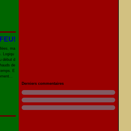
-FEU!
illées, ma
s. Logiqu
u début d
 chauds de
 temps. E
ement...
Derniers commentaires