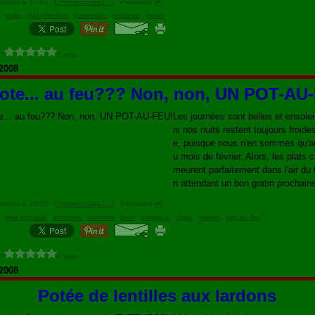
herout à 17:43 -
Commentaires [
…
]
- Permalien [
#
]
,
Italie
,
plat principal
,
parmesan
,
roquette
,
pesto
 ?
0 vote
 2008
ote... au feu??? Non, non, UN POT-AU
Les journées sont belles et ensole
is nos nuits restent toujours froide
e, puisque nous n'en sommes qu'a
u mois de février. Alors, les plats
meurent parfaitement dans l'air du
n attendant un bon gratin prochain
herout à 15:45 -
Commentaires [
…
]
- Permalien [
#
]
,
plat principal
,
automne
,
carottes
,
hiver
,
poireaux
,
chou
,
navets
,
pot-au-feu
 ?
0 vote
 2008
Potée de lentilles aux lardons