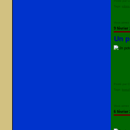
Posté par C
Tags:
pâtes
Vous aimez
9 février
Un p
Posté par C
Tags:
boeuf
Vous aimez
6 février