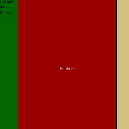
ette que
nque de lu
er matin!
les aux...
Publicité