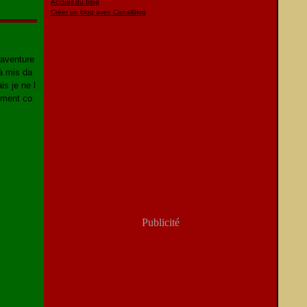
Accueil du blog
Créer un blog avec CanalBlog
'aventure
à mis da
s je ne l
ement co
Publicité