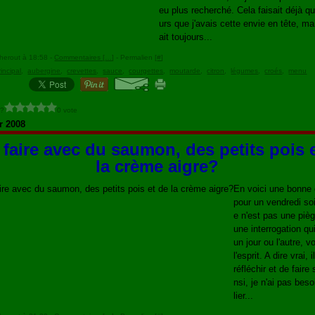
eu plus recherché. Cela faisait déjà q
urs que j'avais cette envie en tête, mai
ait toujours...
herout à 18:58 -
Commentaires [
…
]
- Permalien [
#
]
rincipal
,
aubergine
,
crevettes
,
sauce
,
courgettes
,
moutarde
,
citron
,
légumes
,
croés
,
menu
 ?
0 vote
r 2008
faire avec du saumon, des petits pois 
la crème aigre?
En voici une bonne 
pour un vendredi so
e n'est pas une pièg
une interrogation qui
un jour ou l'autre, vo
l'esprit. A dire vrai, i
réfléchir et de faire 
nsi, je n'ai pas bes
lier...