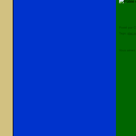
Posté par C
Tags:
plat p
Vous aimez