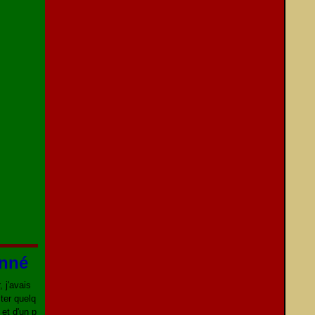
onné
 j'avais
ter quelq
 et d'un p