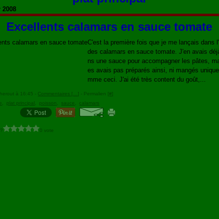
r 2008
Excellents calamars en sauce tomate
C'est la première fois que je me lançais dans l
des calamars en sauce tomate. J'en avais déj
ns une sauce pour accompagner les pâtes, mai
es avais pas préparés ainsi, ni mangés uniqu
mme ceci. J'ai été très content du goût,...
herout à 16:45 -
Commentaires [
…
]
- Permalien [
#
]
e
,
plat principal
,
poisson
,
sauce
,
calamars
 ?
0 vote