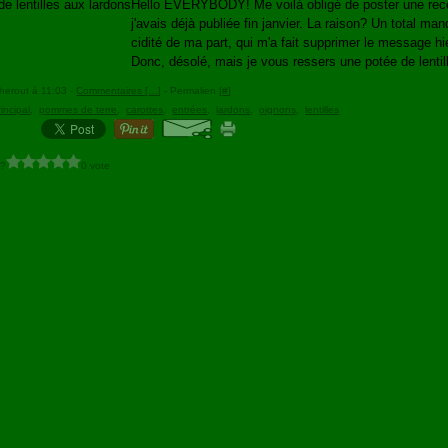
Hello EVERYBODY! Me voilà obligé de poster une rec
j'avais déjà publiée fin janvier. La raison? Un total ma
cidité de ma part, qui m'a fait supprimer le message hi
Donc, désolé, mais je vous ressers une potée de lentil
herout à 11:03 -
Commentaires [
…
]
- Permalien [
#
]
rincipal
,
pommes de terre
,
carottes
,
entrées
,
lardons
,
oignons
,
lentilles
 ?
0 vote