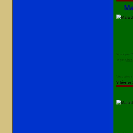
Ma
Posté par C
Tags:
pâtes
Vous aimez
9 février