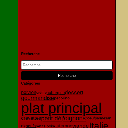
Recherche
Catégories
dessert
poivron
aubergine
crème
gourmandise
pecorino
plat principal
oignons
petit déj'
crevettes
parmesan
boeuf
Italie
viande
automne
oeufs
riz
petits pois