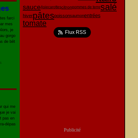
salé
sauce
ges
citron
Asie
carottes
pommes de terre
pâtes
poisson
entrées
hiver
saumon
tes farci
tomate
 par mes
ors, je
Flux RSS
 au gorgo
as de bêt
la
ur qui me
que je vai
nt pas en
tra-dépas
Publicité