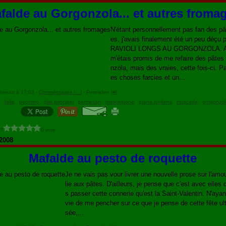
falde au Gorgonzola... et autres froma
N'étant personnellement pas fan des pâ
es, j'avais finalement été un peu déçu
RAVIOLI LONGS AU GORGONZOLA. Al
m'étais promis de me refaire des pâtes
nzola, mais des vraies, cette fois-ci. P
es choses farcies et un...
herout à 17:03 -
Commentaires [
…
]
- Permalien [
#
]
,
Italie
,
pecorino
,
plat principal
,
parmesan
,
mascarpone
,
grana padano
,
muscade
,
gorgonzo
 ?
0 vote
 2008
Mafalde au pesto de roquette
Je ne vais pas vour livrer une nouvelle prose sur l'amo
lie aux pâtes. D'ailleurs, je pense que c'est avec elles 
s passer cette connerie qu'est la Saint-Valentin. N'aya
vie de me pencher sur ce que je pense de cette fête ul
sée,...