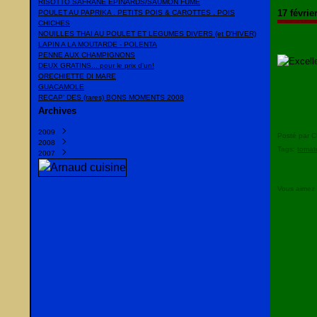
RISOTTO SAFRANE EPINARDS/SAUMON FUME
17 févrie
POULET AU PAPRIKA . PETITS POIS & CAROTTES . POIS
CHICHES
NOUILLES THAI AU POULET ET LEGUMES DIVERS (et D'HIVER)
LAPIN A LA MOUTARDE - POLENTA
PENNE AUX CHAMPIGNONS
DEUX GRATINS... pour le prix d'un!
ORECHIETTE DI MARE
GUACAMOLE
RECAP' DES (rares) BONS MOMENTS 2008
Archives
2009
Posté par C
2008
Mars
(1)
Tags:
tomat
2007
Février
Décembre
(1)
(23)
Janvier
Novembre
Décembre
(10)
(10)
(20)
Octobre
Novembre
(13)
(22)
Septembre
Octobre
(35)
(16)
Vous aimez
Août
Septembre
(2)
(10)
Juillet
Juillet
(15)
(6)
Juin
Juin
(8)
(38)
Mai
Mai
(9)
(2)
Avril
(13)
Mars
(13)
Février
(14)
Janvier
(16)