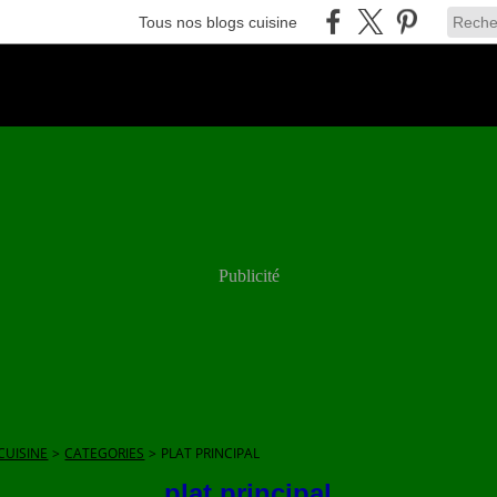
Tous nos blogs cuisine
Publicité
CUISINE
>
CATEGORIES
>
PLAT PRINCIPAL
plat principal