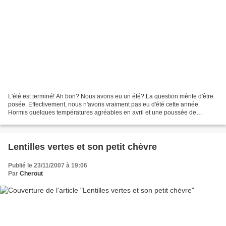
L'été est terminé! Ah bon? Nous avons eu un été? La question mérite d'être
posée. Effectivement, nous n'avons vraiment pas eu d'été cette année.
Hormis quelques températures agréables en avril et une poussée de
chaleur chère à Joe Dassin à la fin septembre/début...
Lentilles vertes et son petit chèvre
Publié le 23/11/2007 à 19:06
Par
Cherout