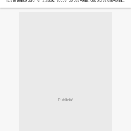
mais je pense qu'on en a assez "soupé" de ces vents, ces pluies diluviennes
ou ces moments de froid! Y en...
Publicité