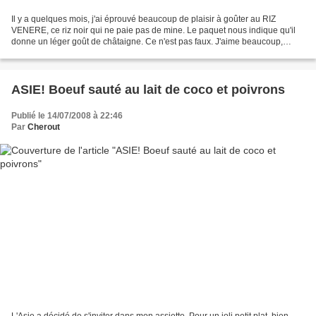
Il y a quelques mois, j'ai éprouvé beaucoup de plaisir à goûter au RIZ
VENERE, ce riz noir qui ne paie pas de mine. Le paquet nous indique qu'il
donne un léger goût de châtaigne. Ce n'est pas faux. J'aime beaucoup,
même si je regrette qu'il ne "gonfle"...
ASIE! Boeuf sauté au lait de coco et poivrons
Publié le 14/07/2008 à 22:46
Par
Cherout
L'Asie a décidé de s'inviter dans mon assiette. Pour un joli petit plat, bien