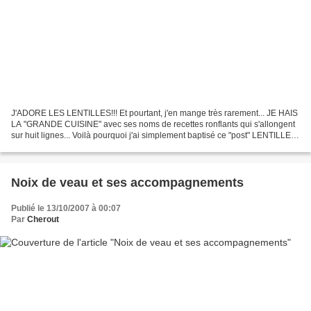
J'ADORE LES LENTILLES!!! Et pourtant, j'en mange très rarement... JE HAIS
LA "GRANDE CUISINE" avec ses noms de recettes ronflants qui s'allongent
sur huit lignes... Voilà pourquoi j'ai simplement baptisé ce "post" LENTILLES
VERTES ET SON PETIT CHEVRE......
Noix de veau et ses accompagnements
Publié le 13/10/2007 à 00:07
Par
Cherout