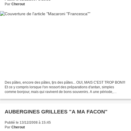
Par
Cherout
Des pâtes, encore des pâtes, tjrs des pâtes... OUI, MAIS C'EST TROP BON!!!
Et ce y compris lorsque l'on ressort des préparations d'antan, simples
comme bonjour, mais qui ravivent de bons souvenirs. A une période,
souvent le vendredi soir - et je ne sais...
AUBERGINES GRILLEES "A MA FACON"
Publié le 13/12/2008 à 15:45
Par
Cherout