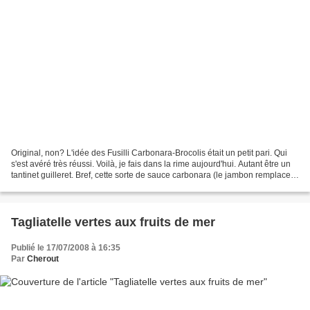
Original, non? L'idée des Fusilli Carbonara-Brocolis était un petit pari. Qui
s'est avéré très réussi. Voilà, je fais dans la rime aujourd'hui. Autant être un
tantinet guilleret. Bref, cette sorte de sauce carbonara (le jambon remplace
les lardons) était...
Tagliatelle vertes aux fruits de mer
Publié le 17/07/2008 à 16:35
Par
Cherout