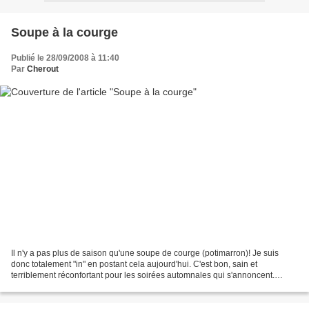
Soupe à la courge
Publié le 28/09/2008 à 11:40
Par
Cherout
Il n'y a pas plus de saison qu'une soupe de courge (potimarron)! Je suis
donc totalement "in" en postant cela aujourd'hui. C'est bon, sain et
terriblement réconfortant pour les soirées automnales qui s'annoncent.
Surtout lorsqu'elles sont fraîches et,...