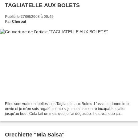
TAGLIATELLE AUX BOLETS
Publié le 27/06/2008 à 00:49
Par
Cherout
Elles sont vraiment belles, ces Tagliatelle aux Bolets. L'assiette donne trop
envie et je m'en suis régalé, même si je me suis montré incapable d'aller
jusqu'au bout. Cela fait un mois que je l'ai dégustée. Il est vrai que ça
ressemble plus à un plat...
Orechiette "Mia Salsa"