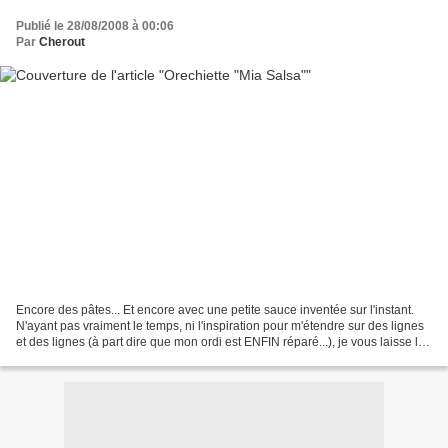
Publié le 28/08/2008 à 00:06
Par
Cherout
Encore des pâtes... Et encore avec une petite sauce inventée sur l'instant.
N'ayant pas vraiment le temps, ni l'inspiration pour m'étendre sur des lignes
et des lignes (à part dire que mon ordi est ENFIN réparé...), je vous laisse lire
la recette... C'est...