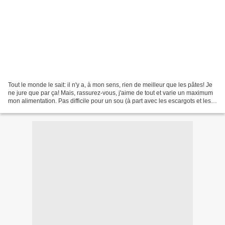
Tout le monde le sait: il n'y a, à mon sens, rien de meilleur que les pâtes! Je
ne jure que par ça! Mais, rassurez-vous, j'aime de tout et varie un maximum
mon alimentation. Pas difficile pour un sou (à part avec les escargots et les
huîtres...), je suis...