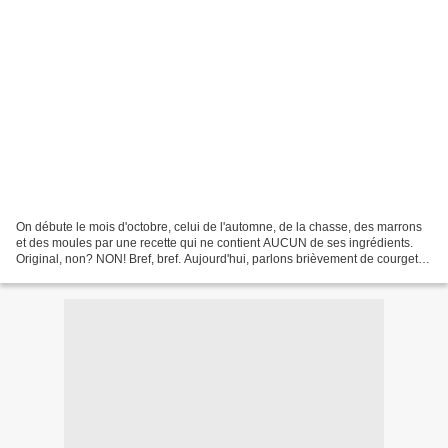
On débute le mois d'octobre, celui de l'automne, de la chasse, des marrons
et des moules par une recette qui ne contient AUCUN de ses ingrédients.
Original, non? NON! Bref, bref. Aujourd'hui, parlons brièvement de courgette.
C'est un légume que l'on peut...