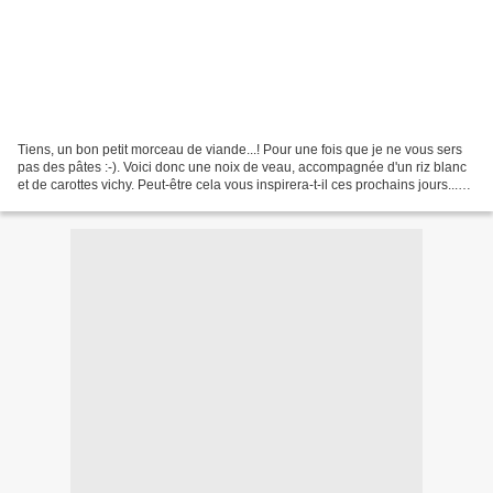
Tiens, un bon petit morceau de viande...! Pour une fois que je ne vous sers
pas des pâtes :-). Voici donc une noix de veau, accompagnée d'un riz blanc
et de carottes vichy. Peut-être cela vous inspirera-t-il ces prochains jours...
ou peut-être pas. Pour...