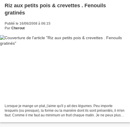
Riz aux petits pois & crevettes . Fenouils
gratinés
Publié le 16/06/2008 à 06:15
Par
Cherout
Lorsque je mange un plat, j'aime qu'il y ait des légumes. Peu importe
lesquels (ou presque), la forme ou la manière dont ils sont présentés, il m'en
faut. Comme il me faut au minimum un fruit chaque matin. Je ne peux plus
m'en passer. Je vous dis ça,...