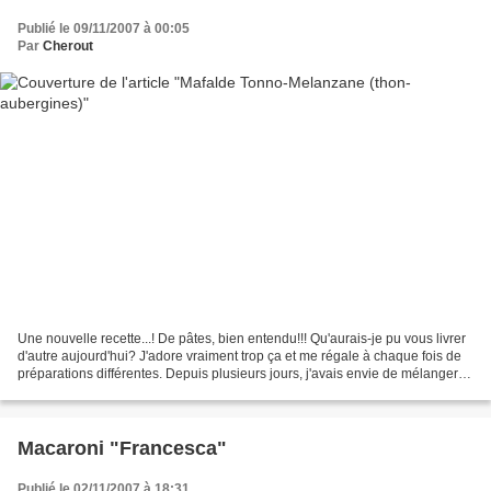
Publié le 09/11/2007 à 00:05
Par
Cherout
Une nouvelle recette...! De pâtes, bien entendu!!! Qu'aurais-je pu vous livrer
d'autre aujourd'hui? J'adore vraiment trop ça et me régale à chaque fois de
préparations différentes. Depuis plusieurs jours, j'avais envie de mélanger
les aubergines avec...
Macaroni "Francesca"
Publié le 02/11/2007 à 18:31