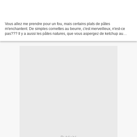
Vous allez me prendre pour un fou, mais certains plats de pâtes
m'enchantent. De simples cornettes au beurre, c'est merveilleux, n'est-ce
pas??? Il y a aussi les pâtes natures, que vous aspergez de ketchup au
curry et de parmesan et qui vont vous régaler......