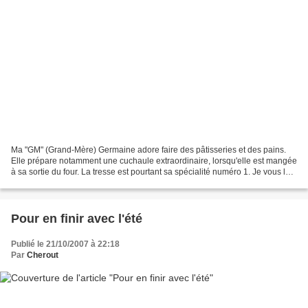
Ma "GM" (Grand-Mère) Germaine adore faire des pâtisseries et des pains.
Elle prépare notamment une cuchaule extraordinaire, lorsqu'elle est mangée
à sa sortie du four. La tresse est pourtant sa spécialité numéro 1. Je vous la
présente ici. Elle en prépare...
Pour en finir avec l'été
Publié le 21/10/2007 à 22:18
Par
Cherout