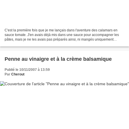
C'est la première fois que je me lançais dans l'aventure des calamars en
sauce tomate. J'en avais déjà mis dans une sauce pour accompagner les
pâtes, mais je ne les avais pas préparés ainsi, ni mangés uniquement
comme ceci. J'ai été très content du goût,...
Penne au vinaigre et à la crème balsamique
Publié le 10/11/2007 à 13:59
Par
Cherout