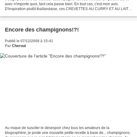
avec n'importe quoi, tant cela passe bien. En tout cas, c'est mon avis.
D'inspiration plutôt thaïlandaise, ces CREVETTES AU CURRY ET AU LAIT
DE COCO font merveille. Je crois que...
Encore des champignons!?!
Publié le 07/12/2008 à 15:41
Par
Cherout
Au risque de susciter le désespoir chez tous les amateurs de la
blogosphère, je poste une nouvelle petite recette à base de... champignons.