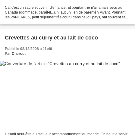
Ca, c'est un sacré souvenir d'enfance. Et pourtant, je n'ai jamais vécu au
Canada (dommage, paraît-il...), ni aucun lien de parenté y vivant. Pourtant,
les PANCAKES, petit déjeuner très couru dans ce joli pays, ont souvent été
de la partie lorsque j'étais...
Crevettes au curry et au lait de coco
Publié le 08/12/2008 à 11:40
Par
Cherout
Il s'agit peut-être du meilleur accompagnement du monde. On peut le servir