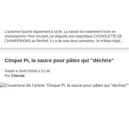
L'automne touche également à sa fin. La saison fut notamment riche en
champignons. Pour ma part, j'ai dégusté une magnifique CASSOLETTE DE
CHAMPIGNONS au Renfort, il y a de cela deux semaines. Je m'étais régalé,
celle-ci étant accompagnée d'un délicieux...
Cinque Pi, la sauce pour pâtes qui "déchire"
Publié le 05/07/2008 à 21:46
Par
Cherout