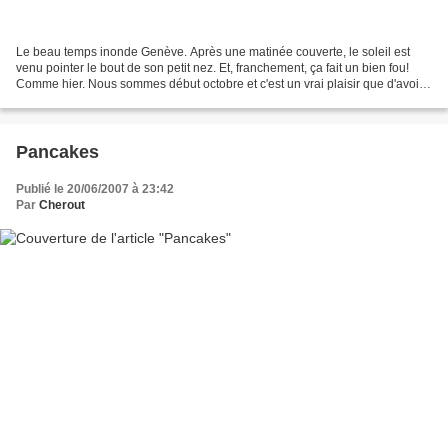
Le beau temps inonde Genève. Après une matinée couverte, le soleil est
venu pointer le bout de son petit nez. Et, franchement, ça fait un bien fou!
Comme hier. Nous sommes début octobre et c'est un vrai plaisir que d'avoir
une météo pareille. Du coup,...
Pancakes
Publié le 20/06/2007 à 23:42
Par
Cherout