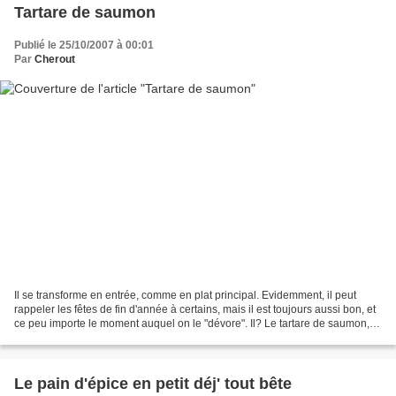
Tartare de saumon
Publié le 25/10/2007 à 00:01
Par
Cherout
Il se transforme en entrée, comme en plat principal. Evidemment, il peut
rappeler les fêtes de fin d'année à certains, mais il est toujours aussi bon, et
ce peu importe le moment auquel on le "dévore". Il? Le tartare de saumon,
bien sûr!!! Profitant des...
Le pain d'épice en petit déj' tout bête