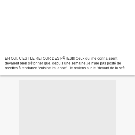
EH OUI, C'EST LE RETOUR DES PÂTES!!! Ceux qui me connaissent
devaient bien s'étonner que, depuis une semaine, je n'aie pas posté de
recettes à tendance "cuisine italienne". Je reviens sur le "devant de la scène
transalpine" maintenant, tout de suite......