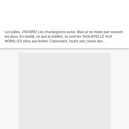
Les pâtes, J'ADORE! Les champignons aussi. Mais je ne marie pas souvent
les deux. En réalité, ce que je préfère, ce sont les TAGLIATELLE AUX
MORILLES et/ou aux bolets. Cependant, l'autre soir, j'avais des
champignons de Paris tout frais sous la main....