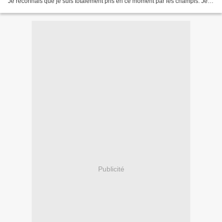
Je reconnais que je suis totalement pris en ce moment par les champis. Je
les enchaîne et ne m'en plains pas. D'ailleurs,...
Publicité