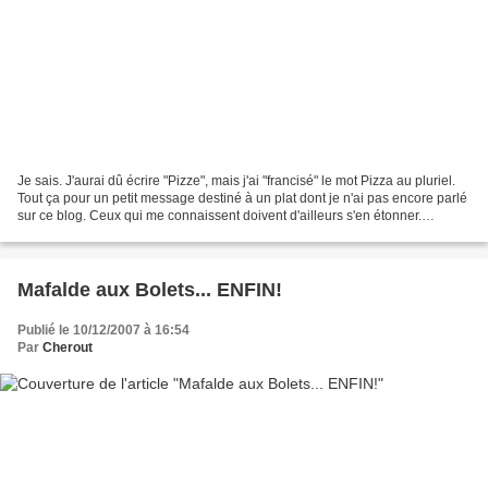
Je sais. J'aurai dû écrire "Pizze", mais j'ai "francisé" le mot Pizza au pluriel.
Tout ça pour un petit message destiné à un plat dont je n'ai pas encore parlé
sur ce blog. Ceux qui me connaissent doivent d'ailleurs s'en étonner.
Comme les pâtes, la pizza...
Mafalde aux Bolets... ENFIN!
Publié le 10/12/2007 à 16:54
Par
Cherout