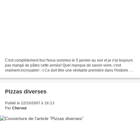
C'est complètement fou! Nous sommes le 5 janvier au soir et je n'ai toujours
pas mangé de pâtes cette année! Quel manque de savoir-vivre, c'est
vraiment incroyable! :-) Ce doit être une véritable première dans l'histoire. Ni
pâtes, ni fromage en cinq...
Pizzas diverses
Publié le 22/10/2007 à 16:13
Par
Cherout