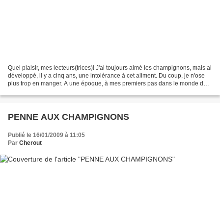
Quel plaisir, mes lecteurs(trices)! J'ai toujours aimé les champignons, mais ai
développé, il y a cinq ans, une intolérance à cet aliment. Du coup, je n'ose
plus trop en manger. A une époque, à mes premiers pas dans le monde du
travail, nous allions souvent,...
PENNE AUX CHAMPIGNONS
Publié le 16/01/2009 à 11:05
Par
Cherout