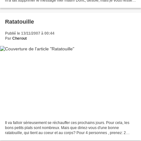
m'a fait supprimer le message hier matin! Donc, désolé, mais je vous ressers
une potée de lentilles aux...
Ratatouille
Publié le 13/11/2007 à 00:44
Par
Cherout
Il va falloir sérieusement se réchauffer ces prochains jours. Pour cela, les
bons petits plats sont nombreux. Mais que diriez-vous d'une bonne
ratatouille, qui tient au coeur et au corps? Pour 4 personnes , prenez: 2
AUBERGINES 2 COURGETTES 1 POIVRON...