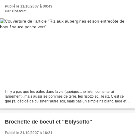
Publié le 31/10/2007 à 00:49
Par
Cherout
Il n'y a pas que les pâtes dans la vie (quoique... je m'en contenterai
largement), mais aussi les pommes de terre, les risotto et... le riz. C'est ce
que j'ai décidé de cuisiner l'autre soir, mais pas un simple riz blanc, fade et
sans goût. Je voulais...
Brochette de boeuf et "Eblysotto"
Publié le 21/10/2007 à 16:21