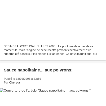
SESIMBRA, PORTUGAL, JUILLET 2005... La photo ne date pas de ce
moment-là, mais l'origine de cette recette provient effectivement d'un
superbe été passé sur les plages lusitaniennes. Ce pays magnifique, qui
propose plein de jolies choses et dans lequel...
Sauce napolitaine... aux poivrons!
Publié le 18/09/2008 à 23:59
Par
Cherout