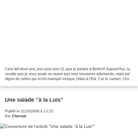
Cela fait deux ans, jour pour jour (!), que je partais à Berlin!!! Aujourd'hui, la
recette que je vous poste ne ravive pas mes souvenirs allemands, mais est
digne de celles qui m'ont manqué lorsque j'étais à l'Est. Car le cardon, c'est
très genevois....
Une salade "à la Luis"
Publié le 11/10/2008 à 13:15
Par
Cherout