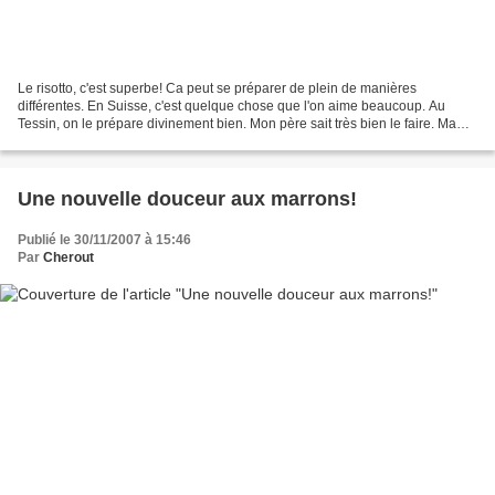
Le risotto, c'est superbe! Ca peut se préparer de plein de manières
différentes. En Suisse, c'est quelque chose que l'on aime beaucoup. Au
Tessin, on le prépare divinement bien. Mon père sait très bien le faire. Ma
mère aussi. Je m'y suis également mis,...
Une nouvelle douceur aux marrons!
Publié le 30/11/2007 à 15:46
Par
Cherout